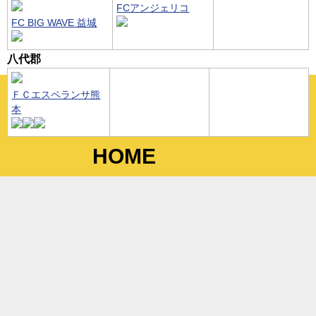
FCアンジェリコ
FC BIG WAVE 益城
八代郡
ＦＣエスペランサ熊
本
HOME