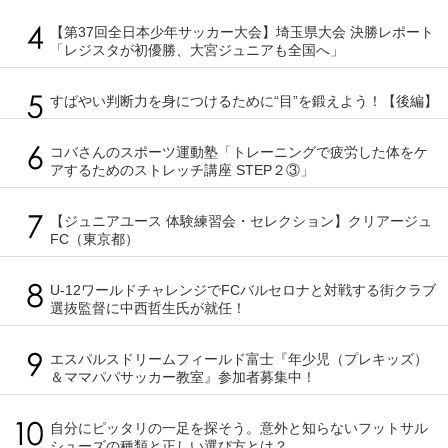
【第37回全日本少年サッカー大会】埼玉県大会 決勝レポート
「レジスタが初優勝、大宮ジュニアも全国へ」
すばやい判断力を身につけるために“目”を鍛えよう！【後編】
コバさんのスポーツ運動塾「トレーニングで疲労した体をケ
アするためのストレッチ講座 STEP２③」
【ジュニアユース 体験練習会・セレクション】クリアージュ
FC（東京都）
U-12ワールドチャレンジでFCバルセロナと対戦する街クラブ
選抜監督に中西哲生氏が就任！
エスパルスドリームフィールド富士『年少児（プレキッズ）
＆ママパパサッカー教室』参加者募集中！
自分にピッタリの一足を探そう。意外と知らないフットサル
シューズの種類と正しい選び方とは？