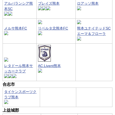
アルバランシア熊
ブレイズ熊本
ロアッソ熊本
本SC
メルサ熊本FC
リベルタ北熊本FC
熊本ユナイテッドSC
エーマ＆フローラ
レタドール熊本サ
AC.Livent熊本
ッカークラブ
合志市
タイケンスポーツク
ラブ熊本
上益城郡