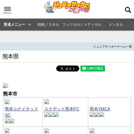
育成メニュー >
戦術／スキル
フィジカル／メディカル
メンタル
ジュニアサッカーチーム一覧
熊本県
熊本市
熊本ユナイテッド
スクデット熊本FC
熊本YMCA
SC