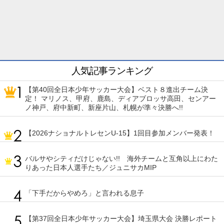
人気記事ランキング
【第40回全日本少年サッカー大会】ベスト８進出チーム決
定！ マリノス、甲府、鹿島、ディアブロッサ高田、センアー
ノ神戸、府中新町、新座片山、札幌が準々決勝へ!!
【2026ナショナルトレセンU-15】1回目参加メンバー発表！
バルサやシティだけじゃない!! 海外チームと互角以上にわた
りあった日本人選手たち／ジュニサカMIP
「下手だからやめろ」と言われる息子
【第37回全日本少年サッカー大会】埼玉県大会 決勝レポート