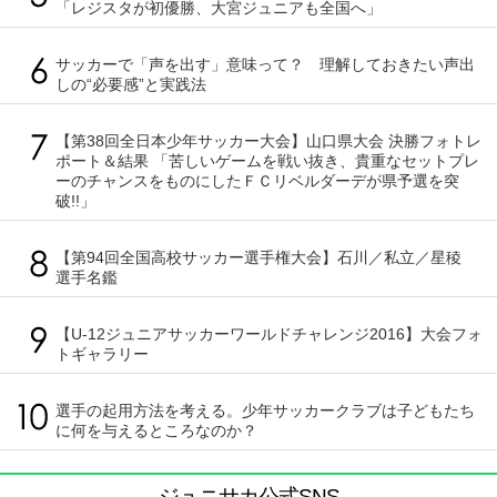
「レジスタが初優勝、大宮ジュニアも全国へ」
サッカーで「声を出す」意味って？ 理解しておきたい声出
しの“必要感”と実践法
【第38回全日本少年サッカー大会】山口県大会 決勝フォトレ
ポート＆結果 「苦しいゲームを戦い抜き、貴重なセットプレ
ーのチャンスをものにしたＦＣリベルダーデが県予選を突
破!!」
【第94回全国高校サッカー選手権大会】石川／私立／星稜
選手名鑑
【U-12ジュニアサッカーワールドチャレンジ2016】大会フォ
トギャラリー
選手の起用方法を考える。少年サッカークラブは子どもたち
に何を与えるところなのか？
ジュニサカ公式SNS