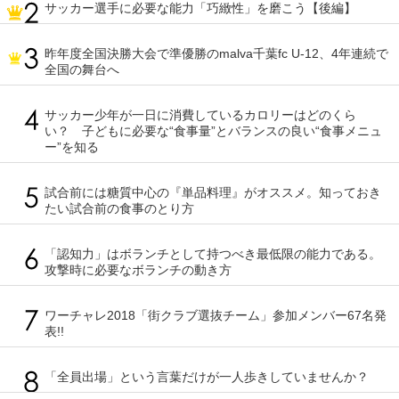
サッカー選手に必要な能力「巧緻性」を磨こう【後編】
昨年度全国決勝大会で準優勝のmalva千葉fc U-12、4年連続で
全国の舞台へ
サッカー少年が一日に消費しているカロリーはどのくら
い？ 子どもに必要な“食事量”とバランスの良い“食事メニュ
ー”を知る
試合前には糖質中心の『単品料理』がオススメ。知っておき
たい試合前の食事のとり方
「認知力」はボランチとして持つべき最低限の能力である。
攻撃時に必要なボランチの動き方
ワーチャレ2018「街クラブ選抜チーム」参加メンバー67名発
表!!
「全員出場」という言葉だけが一人歩きしていませんか？