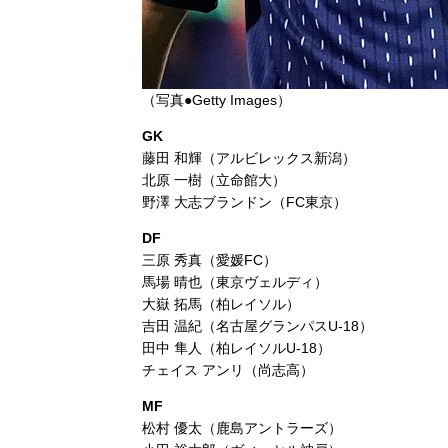
（写真●Getty Images）
GK
藤田 和輝（アルビレックス新潟）
北原 一樹（立命館大）
野澤 大志ブランドン（FC東京）
DF
三原 秀真（愛媛FC）
馬場 晴也（東京ヴェルディ）
大嶽 拓馬（柏レイソル）
吉田 温紀（名古屋グランパスU-18）
田中 隼人（柏レイソルU-18）
チェイス アンリ（尚志高）
MF
松村 優太（鹿島アントラーズ）