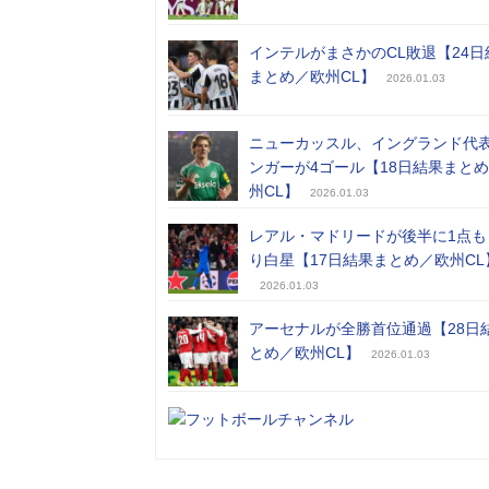
インテルがまさかのCL敗退【24日
まとめ／欧州CL】
2026.01.03
ニューカッスル、イングランド代
ンガーが4ゴール【18日結果まと
州CL】
2026.01.03
レアル・マドリードが後半に1点も
り白星【17日結果まとめ／欧州CL
2026.01.03
アーセナルが全勝首位通過【28日
とめ／欧州CL】
2026.01.03