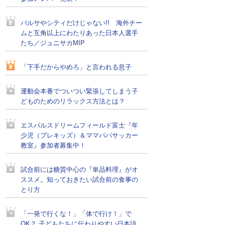
バルサやシティだけじゃない!! 海外チー
ムと互角以上にわたりあった日本人選手
たち／ジュニサカMIP
「下手だからやめろ」と言われる息子
運動会本番でついつい緊張してしまう子
どものためのリラックス方法とは？
エスパルスドリームフィールド富士『年
少児（プレキッズ）＆ママパパサッカー
教室』参加者募集中！
試合前には糖質中心の『単品料理』がオ
ススメ。知っておきたい試合前の食事の
とり方
「一発で行くな！」「体で行け！」で
OK？ 子どもたちに伝わりやすい日本語