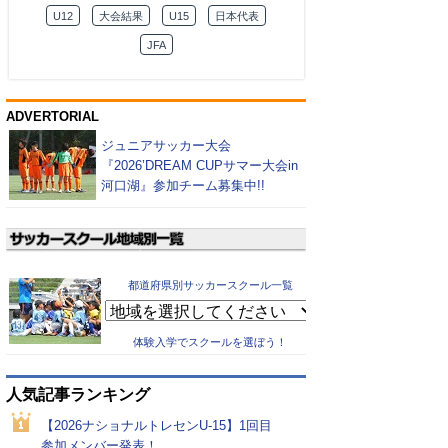
U12
大会結果
U15
日本代表
JFA
ADVERTORIAL
ジュニアサッカー大会
『2026’DREAM CUPサマー大会in
河口湖』参加チーム募集中!!
都道府県別サッカースクール一覧
体験入学でスクールを選ぼう！
人気記事ランキング
【2026ナショナルトレセンU-15】1回目
参加メンバー発表！