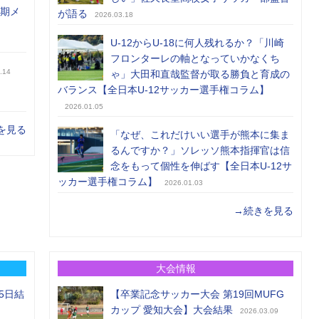
前期メ
が語る
2026.03.18
U-12からU-18に何人残れるか？「川崎
フロンターレの軸となっていかなくち
.14
ゃ」大田和直哉監督が取る勝負と育成の
バランス【全日本U-12サッカー選手権コラム】
2026.01.05
を見る
「なぜ、これだけいい選手が熊本に集ま
るんですか？」ソレッソ熊本指揮官は信
念をもって個性を伸ばす【全日本U-12サ
ッカー選手権コラム】
2026.01.03
→続きを見る
大会情報
5日結
【卒業記念サッカー大会 第19回MUFG
カップ 愛知大会】大会結果
2026.03.09