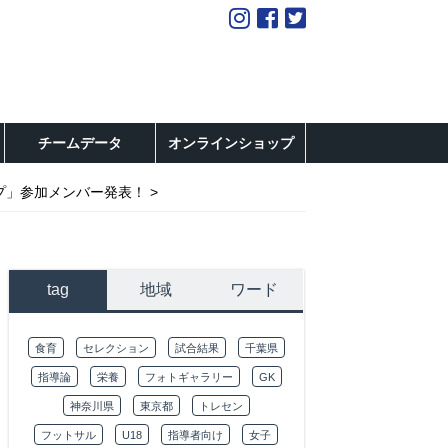
チームデータ
オンラインショップ
ンプ」参加メンバー発表！
tag
地域
ワード
食育
セレクション
試合結果
千葉県
指導論
栄養
フォトギャラリー
GK
神奈川県
東京都
トレセン
フットサル
U18
指導者向け
女子