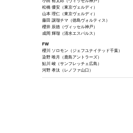
小田 裕太郎（ヴィッセル神戸）
松橋 優安（東京ヴェルディ）
山本 理仁（東京ヴェルディ）
藤田 譲瑠チマ（徳島ヴォルティス）
櫻井 辰徳（ヴィッセル神戸）
成岡 輝瑠（清水エスパルス）
FW
櫻川 ソロモン（ジェフユナイテッド千葉）
染野 唯月（鹿島アントラーズ）
鮎川 峻（サンフレッチェ広島）
河野 孝汰（レノファ山口）