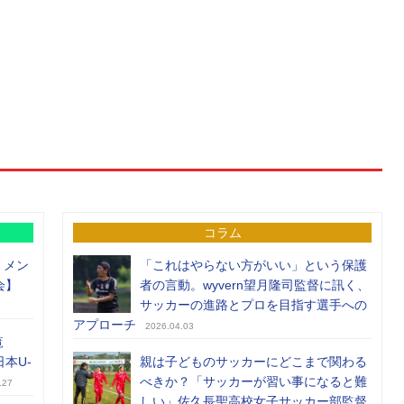
コラム
）メン
「これはやらない方がいい」という保護
会】
者の言動。wyvern望月隆司監督に訊く、
サッカーの進路とプロを目指す選手への
アプローチ
2026.04.03
覧
日本U-
親は子どものサッカーにどこまで関わる
べきか？「サッカーが習い事になると難
.27
しい」佐久長聖高校女子サッカー部監督