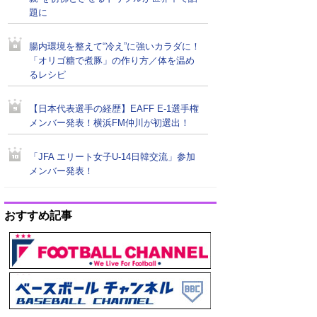
題に
腸内環境を整えて“冷え”に強いカラダに！
「オリゴ糖で煮豚」の作り方／体を温め
るレシピ
【日本代表選手の経歴】EAFF E-1選手権
メンバー発表！横浜FM仲川が初選出！
「JFA エリート女子U-14日韓交流」参加
メンバー発表！
おすすめ記事