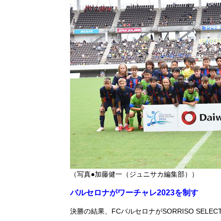
（写真●加藤健一（ジュニサカ編集部））
バルセロナがワーチャレ2023を制す
決勝の結果、FCバルセロナがSORRISO SEL