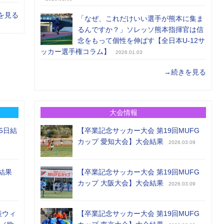
を見る
「なぜ、これだけいい選手が熊本に集ま
るんですか？」ソレッソ熊本指揮官は信
念をもって個性を伸ばす【全日本U-12サ
ッカー選手権コラム】
2026.01.03
→続きを見る
大会情報
5日結
【卒業記念サッカー大会 第19回MUFG
カップ 愛知大会】大会結果
2026.03.09
結果
【卒業記念サッカー大会 第19回MUFG
カップ 大阪大会】大会結果
2026.03.09
表ウィ
【卒業記念サッカー大会 第19回MUFG