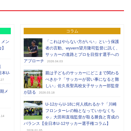
コラム
）メン
「これはやらない方がいい」という保護
会】
者の言動。wyvern望月隆司監督に訊く、
サッカーの進路とプロを目指す選手への
アプローチ
2026.04.03
覧
日本U-
親は子どものサッカーにどこまで関わる
べきか？「サッカーが習い事になると難
.27
しい」佐久長聖高校女子サッカー部監督
前期メ
が語る
2026.03.18
U-12からU-18に何人残れるか？「川崎
フロンターレの軸となっていかなくち
.14
ゃ」大田和直哉監督が取る勝負と育成の
バランス【全日本U-12サッカー選手権コラム】
2026.01.05