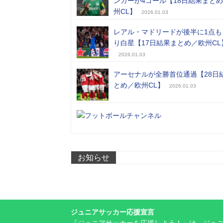
ンガーが4ゴール【18日結果まと
州CL】
2026.01.03
レアル・マドリードが後半に1点も
り白星【17日結果まとめ／欧州CL
2026.01.03
アーセナルが全勝首位通過【28日
とめ／欧州CL】
2026.01.03
お知らせ
ジュニアサッカー応援宣言
『ジュニアサッカーを応援しよう！』は、ジュ