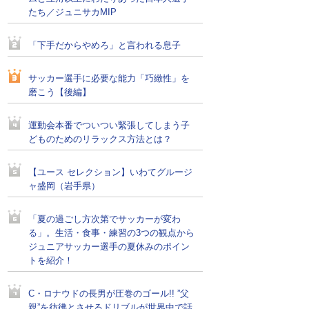
たち／ジュニサカMIP
「下手だからやめろ」と言われる息子
サッカー選手に必要な能力「巧緻性」を
磨こう【後編】
運動会本番でついつい緊張してしまう子
どものためのリラックス方法とは？
【ユース セレクション】いわてグルージ
ャ盛岡（岩手県）
「夏の過ごし方次第でサッカーが変わ
る」。生活・食事・練習の3つの観点から
ジュニアサッカー選手の夏休みのポイン
トを紹介！
C・ロナウドの長男が圧巻のゴール!! ”父
親”を彷彿とさせるドリブルが世界中で話