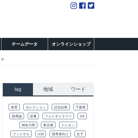
チームデータ
オンラインショップ
tag
地域
ワード
食育
セレクション
試合結果
千葉県
指導論
栄養
フォトギャラリー
GK
神奈川県
東京都
トレセン
フットサル
U18
指導者向け
女子