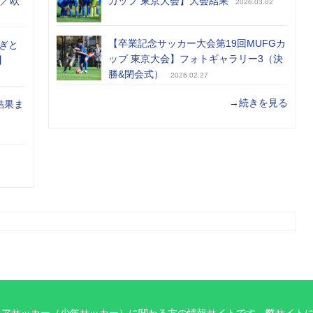
め／欧
カップ 東京大会】大会結果
2026.03.02
【卒業記念サッカー大会第19回MUFGカ
ぎと
ップ 東京大会】フォトギャラリー3（決
】
勝&閉会式）
2026.02.27
→続きを見る
結果ま
ニアサッカー（少年サッカー）に関わる方の情報サイトです。弊サイト