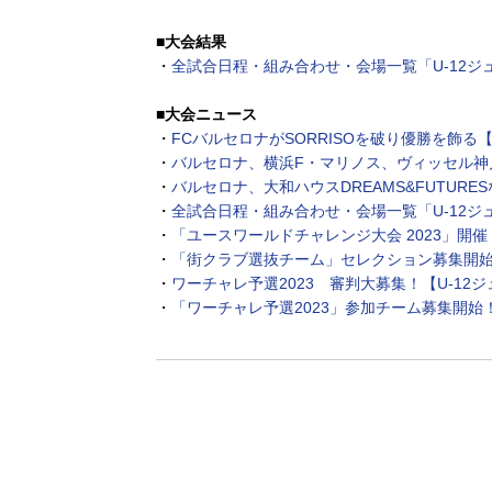
■大会結果
・
全試合日程・組み合わせ・会場一覧「U-12ジ
■大会ニュース
・
FCバルセロナがSORRISOを破り優勝を飾る【
・
バルセロナ、横浜F・マリノス、ヴィッセル神戸
・
バルセロナ、大和ハウスDREAMS&FUTURE
・
全試合日程・組み合わせ・会場一覧「U-12ジ
・
「ユースワールドチャレンジ大会 2023」開
・
「街クラブ選抜チーム」セレクション募集開始！
・
ワーチャレ予選2023 審判大募集！【U-1
・
「ワーチャレ予選2023」参加チーム募集開始