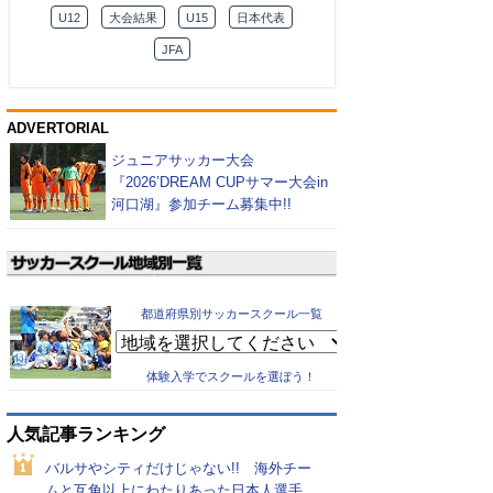
U12
大会結果
U15
日本代表
JFA
ADVERTORIAL
ジュニアサッカー大会
『2026’DREAM CUPサマー大会in
河口湖』参加チーム募集中!!
都道府県別サッカースクール一覧
体験入学でスクールを選ぼう！
人気記事ランキング
バルサやシティだけじゃない!! 海外チー
ムと互角以上にわたりあった日本人選手