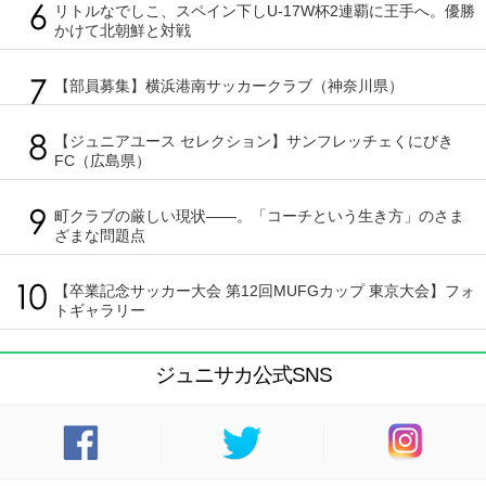
リトルなでしこ、スペイン下しU-17W杯2連覇に王手へ。優勝
かけて北朝鮮と対戦
【部員募集】横浜港南サッカークラブ（神奈川県）
【ジュニアユース セレクション】サンフレッチェくにびき
FC（広島県）
町クラブの厳しい現状――。「コーチという生き方」のさま
ざまな問題点
【卒業記念サッカー大会 第12回MUFGカップ 東京大会】フォ
トギャラリー
ジュニサカ公式SNS