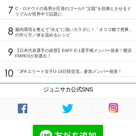
C・ロナウドの長男が圧巻のゴール!! ”父親”を彷彿とさせるド
リブルが世界中で話題に
腸内環境を整えて“冷え”に強いカラダに！「オリゴ糖で煮豚」
の作り方／体を温めるレシピ
【日本代表選手の経歴】EAFF E-1選手権メンバー発表！横浜
FM仲川が初選出！
「JFA エリート女子U-14日韓交流」参加メンバー発表！
ジュニサカ公式SNS