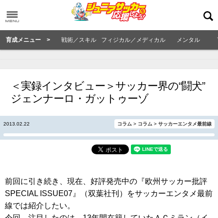
育成メニュー >
戦術／スキル
フィジカル／メディカル
メンタル
＜実録インタビュー＞サッカー界の“闘犬”
ジェンナーロ・ガットゥーゾ
2013.02.22
コラム
>
コラム
>
サッカーエンタメ最前線
前回に引き続き、現在、好評発売中の『欧州サッカー批評
SPECIAL ISSUE07』（双葉社刊）をサッカーエンタメ最前
線では紹介したい。
今回、注目したのは、13年間在籍していたＡＣミラン（イ