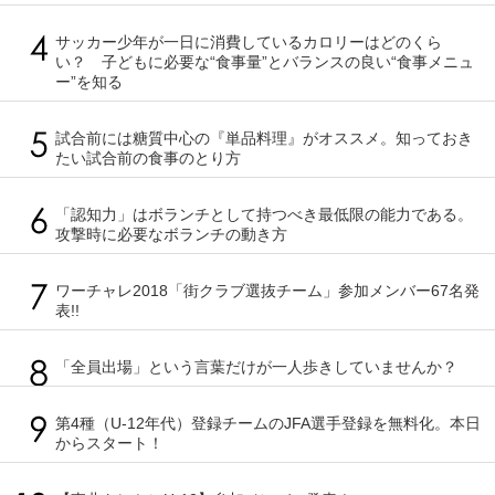
サッカー少年が一日に消費しているカロリーはどのくら
い？ 子どもに必要な“食事量”とバランスの良い“食事メニュ
ー”を知る
試合前には糖質中心の『単品料理』がオススメ。知っておき
たい試合前の食事のとり方
「認知力」はボランチとして持つべき最低限の能力である。
攻撃時に必要なボランチの動き方
ワーチャレ2018「街クラブ選抜チーム」参加メンバー67名発
表!!
「全員出場」という言葉だけが一人歩きしていませんか？
第4種（U-12年代）登録チームのJFA選手登録を無料化。本日
からスタート！