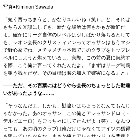
写真●Kiminori Sawada
「短く言っちまうと、かなりユルいね（笑）。と、それは
もちろん冗談にしても、新たな場所は何もかもが新鮮だ
よ。確かにリーグ自体のレベルは少しばかり落ちるとして
も、シオン会長のクリスティアンってオッサンはもうマジ
で野心家でね。メチャメチャ本気でこのクラブをトップレ
ベルにしようと燃えているし、実際、この前の夏に契約す
る際、こう俺に言ってくれたんだよ。『まずはリーグ制覇
を狙う我々だが、その目標は君の加入で確実になる』と」
――ただ、その言葉にはどうやら会長のちょっとした勘違
いがあったような……。
「そうなんだよ。しかも、勘違いはちょっとなんてもんじ
ゃなかった。あのオッサン、この俺とアレッサンドロ（・
デルピエーロ）をごっちゃにしてたんだよ（笑）。なんつ
っても、あの頃のクラブは俺だけじゃなくてアイツの獲得
も狙っていたからな。まさか俺とアレッサンドロを間違え