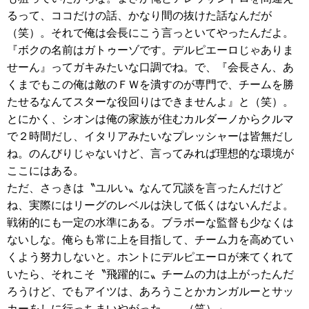
るって、ココだけの話、かなり間の抜けた話なんだが
（笑）。それで俺は会長にこう言っといてやったんだよ。
『ボクの名前はガトゥーゾです。デルピエーロじゃありま
せーん』ってガキみたいな口調でね。で、『会長さん、あ
くまでもこの俺は敵のＦＷを潰すのが専門で、チームを勝
たせるなんてスターな役回りはできませんよ』と（笑）。
とにかく、シオンは俺の家族が住むカルダーノからクルマ
で２時間だし、イタリアみたいなプレッシャーは皆無だし
ね。のんびりじゃないけど、言ってみれば理想的な環境が
ここにはある。
ただ、さっきは〝ユルい〟なんて冗談を言ったんだけど
ね、実際にはリーグのレベルは決して低くはないんだよ。
戦術的にも一定の水準にある。ブラボーな監督も少なくは
ないしな。俺らも常に上を目指して、チーム力を高めてい
くよう努力しないと。ホントにデルピエーロが来てくれて
いたら、それこそ〝飛躍的に〟チームの力は上がったんだ
ろうけど、でもアイツは、あろうことかカンガルーとサッ
カーをしに行っちまいやがった……（笑）」