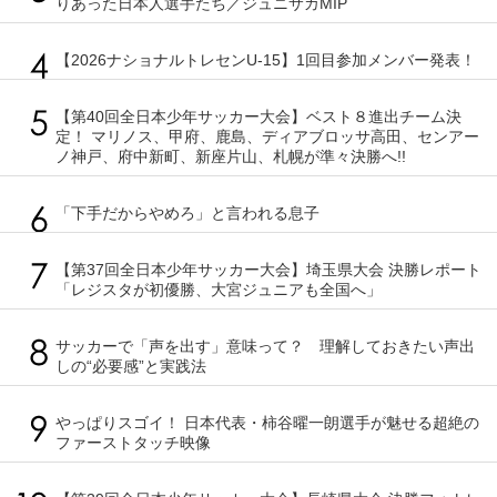
りあった日本人選手たち／ジュニサカMIP
【2026ナショナルトレセンU-15】1回目参加メンバー発表！
【第40回全日本少年サッカー大会】ベスト８進出チーム決
定！ マリノス、甲府、鹿島、ディアブロッサ高田、センアー
ノ神戸、府中新町、新座片山、札幌が準々決勝へ!!
「下手だからやめろ」と言われる息子
【第37回全日本少年サッカー大会】埼玉県大会 決勝レポート
「レジスタが初優勝、大宮ジュニアも全国へ」
サッカーで「声を出す」意味って？ 理解しておきたい声出
しの“必要感”と実践法
やっぱりスゴイ！ 日本代表・柿谷曜一朗選手が魅せる超絶の
ファーストタッチ映像