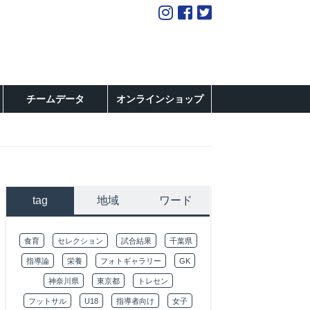
チームデータ
オンラインショップ
tag
地域
ワード
食育
セレクション
試合結果
千葉県
指導論
栄養
フォトギャラリー
GK
神奈川県
東京都
トレセン
フットサル
U18
指導者向け
女子