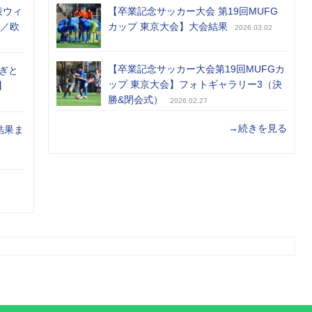
表ウィ
【卒業記念サッカー大会 第19回MUFG
め／欧
カップ 東京大会】大会結果
2026.03.02
【卒業記念サッカー大会第19回MUFGカ
ぎと
ップ 東京大会】フォトギャラリー3（決
】
勝&閉会式）
2026.02.27
→続きを見る
結果ま