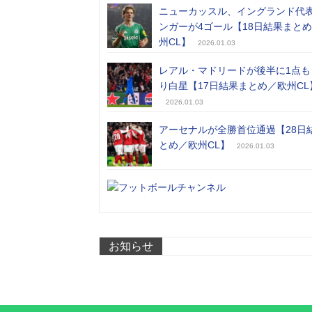
ニューカッスル、イングランド代
ンガーが4ゴール【18日結果まと
州CL】
2026.01.03
レアル・マドリードが後半に1点も
り白星【17日結果まとめ／欧州CL
2026.01.03
アーセナルが全勝首位通過【28日
とめ／欧州CL】
2026.01.03
お知らせ