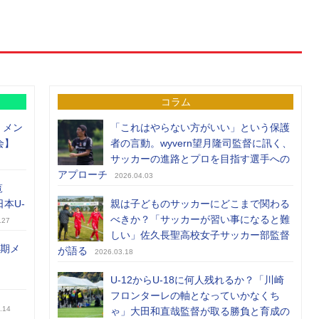
コラム
）メン
「これはやらない方がいい」という保護
会】
者の言動。wyvern望月隆司監督に訊く、
サッカーの進路とプロを目指す選手への
アプローチ
2026.04.03
覧
日本U-
親は子どものサッカーにどこまで関わる
べきか？「サッカーが習い事になると難
.27
しい」佐久長聖高校女子サッカー部監督
前期メ
が語る
2026.03.18
U-12からU-18に何人残れるか？「川崎
フロンターレの軸となっていかなくち
.14
ゃ」大田和直哉監督が取る勝負と育成の