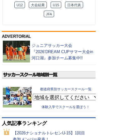
U12
大会結果
U15
日本代表
JFA
ADVERTORIAL
ジュニアサッカー大会
『2026’DREAM CUPサマー大会in
河口湖』参加チーム募集中!!
都道府県別サッカースクール一覧
体験入学でスクールを選ぼう！
人気記事ランキング
【2026ナショナルトレセンU-15】1回目
参加メンバー発表！