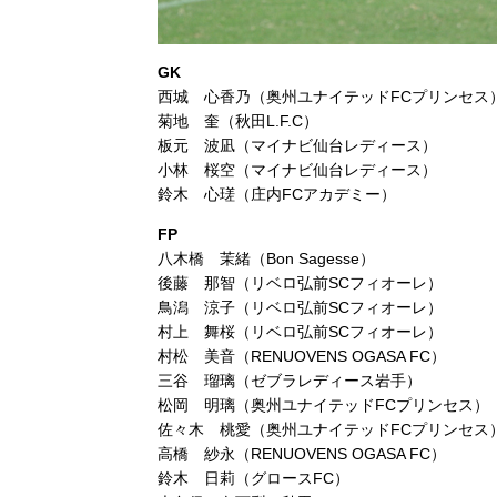
GK
西城 心香乃（奥州ユナイテッドFCプリンセス
菊地 奎（秋田L.F.C）
板元 波凪（マイナビ仙台レディース）
小林 桜空（マイナビ仙台レディース）
鈴木 心瑳（庄内FCアカデミー）
FP
八木橋 茉緒（Bon Sagesse）
後藤 那智（リベロ弘前SCフィオーレ）
鳥潟 涼子（リベロ弘前SCフィオーレ）
村上 舞桜（リベロ弘前SCフィオーレ）
村松 美音（RENUOVENS OGASA FC）
三谷 瑠璃（ゼブラレディース岩手）
松岡 明璃（奥州ユナイテッドFCプリンセス）
佐々木 桃愛（奥州ユナイテッドFCプリンセス
高橋 紗永（RENUOVENS OGASA FC）
鈴木 日莉（グロースFC）