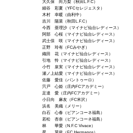
大久保 向万梨（秋田L.F.C）
細谷 彩夏（YFCセレジェスタ）
木村 幸暖（由利中）
吉川 陽菜（秋田L.F.C）
今西 亜理沙（マイナビ仙台レディース）
阿部 心桜（マイナビ仙台レディース）
武士俣 咲（マイナビ仙台レディース）
正野 玲有（FCみやぎ）
織田 花（マイナビ仙台レディース）
引地 怜（マイナビ仙台レディース）
小竹 泉実（マイナビ仙台レディース）
瀬ノ上結愛（マイナビ仙台レディース）
佐藤 愛佳（バントゥーロ）
宍戸 心姫（庄内FCアカデミー）
足達 愛（庄内FCアカデミー）
小日向 麻友（FC米沢）
浜名 美織（メリー）
白石 心春（ビアンコーネ福島）
若松 杏奈（ビアンコーネ福島）
林 華愛（N.F.C Vivace）
星 芽依（FC Hermanos）