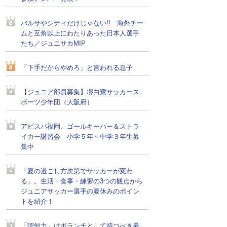
バルサやシティだけじゃない!! 海外チー
ムと互角以上にわたりあった日本人選手
たち／ジュニサカMIP
「下手だからやめろ」と言われる息子
【ジュニア部員募集】堺白鷺サッカース
ポーツ少年団（大阪府）
アビスパ福岡、ゴールキーパー＆ストラ
イカー講習会 小学５年～中学３年生募
集中
「夏の過ごし方次第でサッカーが変わ
る」。生活・食事・練習の3つの観点から
ジュニアサッカー選手の夏休みのポイン
トを紹介！
「認知力」はボランチとして持つべき最