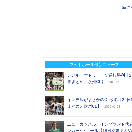
→続き
フットボール最新ニュース
レアル・マドリードが逆転勝利【2
果まとめ／欧州CL】
2026.01.03
インテルがまさかのCL敗退【24日
まとめ／欧州CL】
2026.01.03
ニューカッスル、イングランド代
ンガーが4ゴール【18日結果まと