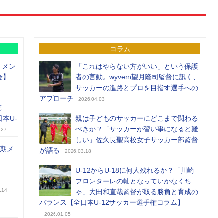
コラム
）メン
「これはやらない方がいい」という保護
会】
者の言動。wyvern望月隆司監督に訊く、
サッカーの進路とプロを目指す選手への
アプローチ
2026.04.03
覧
日本U-
親は子どものサッカーにどこまで関わる
べきか？「サッカーが習い事になると難
.27
しい」佐久長聖高校女子サッカー部監督
前期メ
が語る
2026.03.18
U-12からU-18に何人残れるか？「川崎
フロンターレの軸となっていかなくち
.14
ゃ」大田和直哉監督が取る勝負と育成の
バランス【全日本U-12サッカー選手権コラム】
2026.01.05