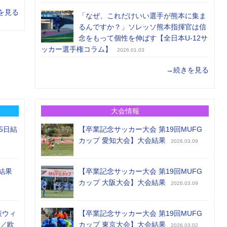
を見る
「なぜ、これだけいい選手が熊本に集ま
るんですか？」ソレッソ熊本指揮官は信
念をもって個性を伸ばす【全日本U-12サ
ッカー選手権コラム】
2026.01.03
→続きを見る
大会情報
5日結
【卒業記念サッカー大会 第19回MUFG
カップ 愛知大会】大会結果
2026.03.09
結果
【卒業記念サッカー大会 第19回MUFG
カップ 大阪大会】大会結果
2026.03.09
表ウィ
【卒業記念サッカー大会 第19回MUFG
め／欧
カップ 東京大会】大会結果
2026.03.02