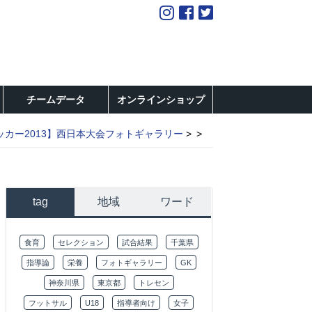
チームデータ
オンラインショップ
カー2013】西日本大会フォトギャラリー
tag
地域
ワード
食育
セレクション
試合結果
千葉県
指導論
栄養
フォトギャラリー
GK
神奈川県
東京都
トレセン
フットサル
U18
指導者向け
女子