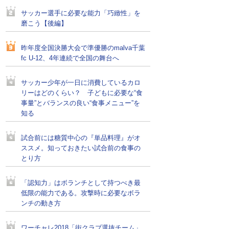
サッカー選手に必要な能力「巧緻性」を
磨こう【後編】
昨年度全国決勝大会で準優勝のmalva千葉
fc U-12、4年連続で全国の舞台へ
サッカー少年が一日に消費しているカロ
リーはどのくらい？ 子どもに必要な“食
事量”とバランスの良い“食事メニュー”を
知る
試合前には糖質中心の『単品料理』がオ
ススメ。知っておきたい試合前の食事の
とり方
「認知力」はボランチとして持つべき最
低限の能力である。攻撃時に必要なボラ
ンチの動き方
ワーチャレ2018「街クラブ選抜チーム」