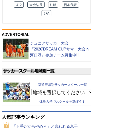
U12
大会結果
U15
日本代表
JFA
ADVERTORIAL
ジュニアサッカー大会
『2026’DREAM CUPサマー大会in
河口湖』参加チーム募集中!!
都道府県別サッカースクール一覧
体験入学でスクールを選ぼう！
人気記事ランキング
「下手だからやめろ」と言われる息子