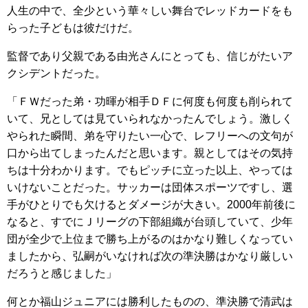
人生の中で、全少という華々しい舞台でレッドカードをも
らった子どもは彼だけだ。
監督であり父親である由光さんにとっても、信じがたいア
クシデントだった。
「ＦＷだった弟・功暉が相手ＤＦに何度も何度も削られて
いて、兄としては見ていられなかったんでしょう。激しく
やられた瞬間、弟を守りたい一心で、レフリーへの文句が
口から出てしまったんだと思います。親としてはその気持
ちは十分わかります。でもピッチに立った以上、やっては
いけないことだった。サッカーは団体スポーツですし、選
手がひとりでも欠けるとダメージが大きい。2000年前後に
なると、すでにＪリーグの下部組織が台頭していて、少年
団が全少で上位まで勝ち上がるのはかなり難しくなってい
ましたから、弘嗣がいなければ次の準決勝はかなり厳しい
だろうと感じました」
何とか福山ジュニアには勝利したものの、準決勝で清武は