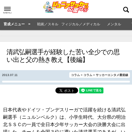
育成メニュー >
戦術／スキル
フィジカル／メディカル
メンタル
清武弘嗣選手が経験した苦い全少での思
い出と父の熱き教え【後編】
2013.07.11
コラム
>
コラム
>
サッカーエンタメ最前線
日本代表やドイツ・ブンデスリーガで活躍を続ける清武弘
嗣選手（ニュルンベルク）は、小学生時代、大分県の明治
北ＳＳＣの一員で全日本少年サッカー大会の決勝大会に出
場した。チームを全国３位に導いた清武選手であるが、い