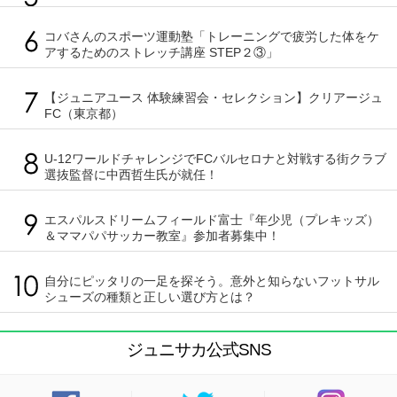
コバさんのスポーツ運動塾「トレーニングで疲労した体をケ
アするためのストレッチ講座 STEP２③」
【ジュニアユース 体験練習会・セレクション】クリアージュ
FC（東京都）
U-12ワールドチャレンジでFCバルセロナと対戦する街クラブ
選抜監督に中西哲生氏が就任！
エスパルスドリームフィールド富士『年少児（プレキッズ）
＆ママパパサッカー教室』参加者募集中！
自分にピッタリの一足を探そう。意外と知らないフットサル
シューズの種類と正しい選び方とは？
ジュニサカ公式SNS