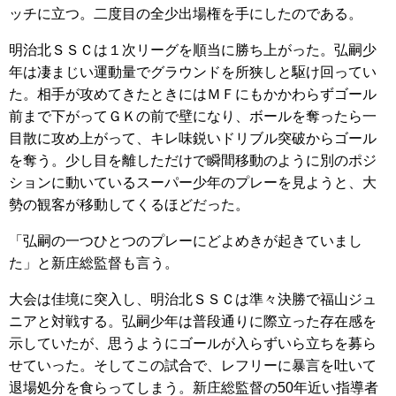
ッチに立つ。二度目の全少出場権を手にしたのである。
明治北ＳＳＣは１次リーグを順当に勝ち上がった。弘嗣少
年は凄まじい運動量でグラウンドを所狭しと駆け回ってい
た。相手が攻めてきたときにはＭＦにもかかわらずゴール
前まで下がってＧＫの前で壁になり、ボールを奪ったら一
目散に攻め上がって、キレ味鋭いドリブル突破からゴール
を奪う。少し目を離しただけで瞬間移動のように別のポジ
ションに動いているスーパー少年のプレーを見ようと、大
勢の観客が移動してくるほどだった。
「弘嗣の一つひとつのプレーにどよめきが起きていまし
た」と新庄総監督も言う。
大会は佳境に突入し、明治北ＳＳＣは準々決勝で福山ジュ
ニアと対戦する。弘嗣少年は普段通りに際立った存在感を
示していたが、思うようにゴールが入らずいら立ちを募ら
せていった。そしてこの試合で、レフリーに暴言を吐いて
退場処分を食らってしまう。新庄総監督の50年近い指導者