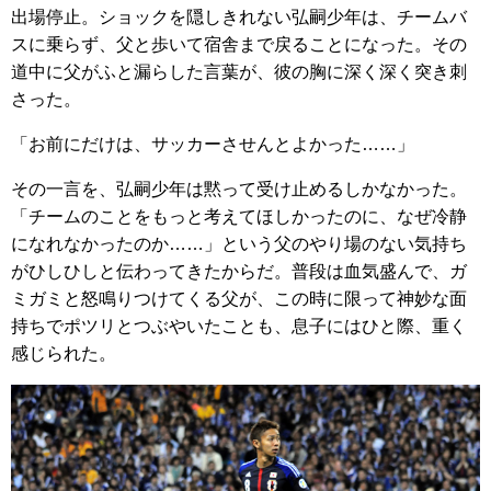
出場停止。ショックを隠しきれない弘嗣少年は、チームバ
スに乗らず、父と歩いて宿舎まで戻ることになった。その
道中に父がふと漏らした言葉が、彼の胸に深く深く突き刺
さった。
「お前にだけは、サッカーさせんとよかった……」
その一言を、弘嗣少年は黙って受け止めるしかなかった。
「チームのことをもっと考えてほしかったのに、なぜ冷静
になれなかったのか……」という父のやり場のない気持ち
がひしひしと伝わってきたからだ。普段は血気盛んで、ガ
ミガミと怒鳴りつけてくる父が、この時に限って神妙な面
持ちでポツリとつぶやいたことも、息子にはひと際、重く
感じられた。