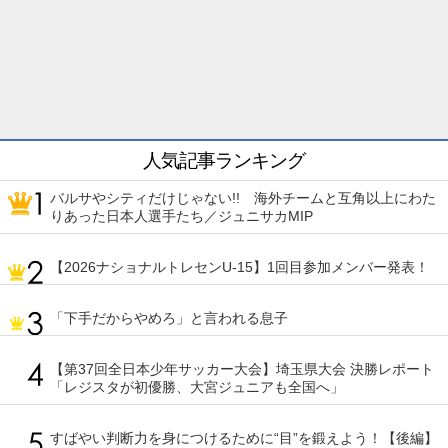
人気記事ランキング
バルサやシティだけじゃない!! 海外チームと互角以上にわた
りあった日本人選手たち／ジュニサカMIP
【2026ナショナルトレセンU-15】1回目参加メンバー発表！
「下手だからやめろ」と言われる息子
【第37回全日本少年サッカー大会】埼玉県大会 決勝レポート
「レジスタが初優勝、大宮ジュニアも全国へ」
すばやい判断力を身につけるために“目”を鍛えよう！【後編】