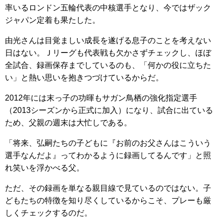
率いるロンドン五輪代表の中核選手となり、今ではザック
ジャパン定着も果たした。
由光さんは目覚ましい成長を遂げる息子のことを考えない
日はない。Ｊリーグも代表戦も欠かさずチェックし、ほぼ
全試合、録画保存までしているのも、「何かの役に立ちた
い」と熱い思いを抱きつづけているからだ。
2012年には末っ子の功暉もサガン鳥栖の強化指定選手
（2013シーズンから正式に加入）になり、試合に出ている
ため、父親の週末は大忙しである。
「将来、弘嗣たちの子どもに『お前のお父さんはこういう
選手なんだよ』ってわかるように録画してるんです」と照
れ笑いを浮かべる父。
ただ、その録画を単なる親目線で見ているのではない。子
どもたちの特徴を知り尽くしているからこそ、プレーも厳
しくチェックするのだ。