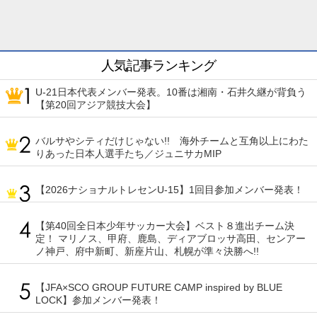
人気記事ランキング
U-21日本代表メンバー発表。10番は湘南・石井久継が背負う
【第20回アジア競技大会】
バルサやシティだけじゃない!! 海外チームと互角以上にわた
りあった日本人選手たち／ジュニサカMIP
【2026ナショナルトレセンU-15】1回目参加メンバー発表！
【第40回全日本少年サッカー大会】ベスト８進出チーム決
定！ マリノス、甲府、鹿島、ディアブロッサ高田、センアー
ノ神戸、府中新町、新座片山、札幌が準々決勝へ!!
【JFA×SCO GROUP FUTURE CAMP inspired by BLUE
LOCK】参加メンバー発表！