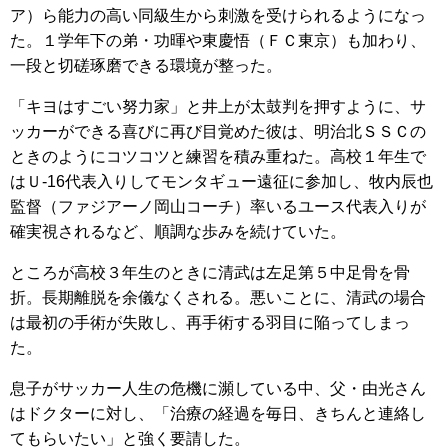
ア）ら能力の高い同級生から刺激を受けられるようになっ
た。１学年下の弟・功暉や東慶悟（ＦＣ東京）も加わり、
一段と切磋琢磨できる環境が整った。
「キヨはすごい努力家」と井上が太鼓判を押すように、サ
ッカーができる喜びに再び目覚めた彼は、明治北ＳＳＣの
ときのようにコツコツと練習を積み重ねた。高校１年生で
はＵ-16代表入りしてモンタギュー遠征に参加し、牧内辰也
監督（ファジアーノ岡山コーチ）率いるユース代表入りが
確実視されるなど、順調な歩みを続けていた。
ところが高校３年生のときに清武は左足第５中足骨を骨
折。長期離脱を余儀なくされる。悪いことに、清武の場合
は最初の手術が失敗し、再手術する羽目に陥ってしまっ
た。
息子がサッカー人生の危機に瀕している中、父・由光さん
はドクターに対し、「治療の経過を毎日、きちんと連絡し
てもらいたい」と強く要請した。