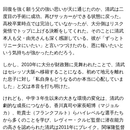
回復を強く願う父の強い思いが天に通じたのか、清武は二
度目の手術に成功。再びサッカーができる状態に戻った。
高校卒業時点では完治していなかったが、大分側はリスク
覚悟でトップに上げる決断をしてくれた。そのことに清武
本人も父・由光さんも深く感謝している。彼が「ずっとト
リニータにいたい」と言いつづけたのも、恩に報いたいと
いう気持ちが強かったためだろう。
しかし、2010年に大分が財政難に見舞われたことで、清武
はセレッソ大阪へ移籍することになる。初めて地元を離れ
た息子に対し「私自身もどうなるのか本当に心配していま
した」と父は本音を打ち明けた。
けれども、中学３年生以来の大きな環境の変化は、清武の
劇的な成長につながる。香川真司や家長昭博（マジョル
カ）、乾貴士（フランクフルト）らハイレベルな選手たち
から多くのことを学び、レヴィー・クルピ監督に潜在能力
の高さを認められた清武は2011年にブレイク。関塚隆監督