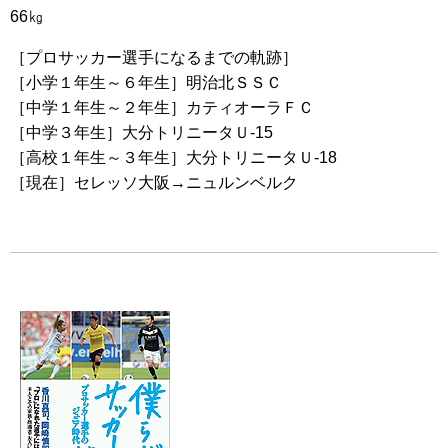
66㎏
［プロサッカー選手になるまでの軌跡］
［小学１年生～６年生］明治北ＳＳＣ
［中学１年生～２年生］カティオーラＦＣ
［中学３年生］大分トリニータＵ‐15
［高校１年生～３年生］大分トリニータＵ‐18
［現在］セレッソ大阪→ニュルンベルク