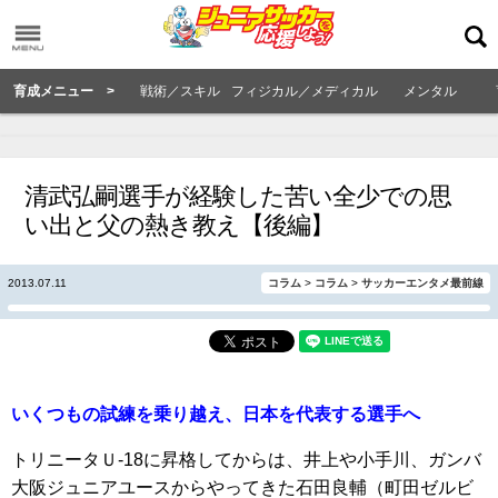
育成メニュー >
戦術／スキル
フィジカル／メディカル
メンタル
清武弘嗣選手が経験した苦い全少での思
い出と父の熱き教え【後編】
2013.07.11
コラム
>
コラム
>
サッカーエンタメ最前線
いくつもの試練を乗り越え、日本を代表する選手へ
トリニータＵ-18に昇格してからは、井上や小手川、ガンバ
大阪ジュニアユースからやってきた石田良輔（町田ゼルビ