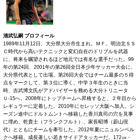
清武弘嗣 プロフィール
1989年11月12日、大分県大分市生まれ。ＭＦ。明治北ＳＳ
Ｃ時代から高いテクニックと変幻自在のドリブルを武器
に、将来を嘱望されるほど地元では有名な選手だった。99
年の第24回、2001年の第26回全日本少年サッカー大会に、
大分県代表として出場。第26回大会ではチーム最多の５得
点をマークして、第３位に導く。中学３年生のときに当
時、吉武博文氏がアドバイザーを務める大分トリニータ
Ｕ-15へ。2008年にトップチームへ昇格すると、２年目から
レギュラーに定着した。2010年にセレッソ大阪へ加入。シ
ーズン途中にドルトムントへ移籍した香川真司の穴を見事
に埋め、乾貴士（フランクフルト）、家長昭博（蔚山現
代）とともにチームを牽引した。2012年夏にニュルンベル
クへ移籍。成長著しい若きサイドアタッカーだ。172㎝・