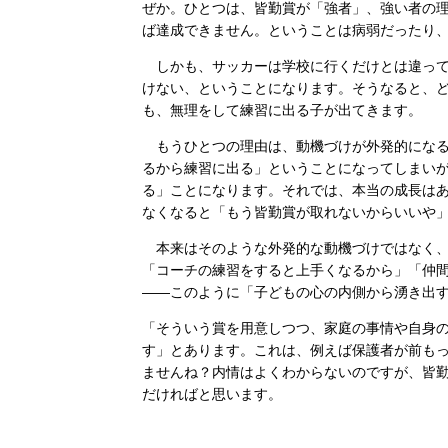
ぜか。ひとつは、皆勤賞が「強者」、強い者の
ば達成できません。ということは病弱だったり
しかも、サッカーは学校に行くだけとは違って
けない、ということになります。そうなると、
も、無理をして練習に出る子が出てきます。
もうひとつの理由は、動機づけが外発的になる
るから練習に出る」ということになってしまい
る」ことになります。それでは、本当の成長は
なくなると「もう皆勤賞が取れないからいいや
本来はそのような外発的な動機づけではなく、
「コーチの練習をすると上手くなるから」「仲
――このように「子どもの心の内側から湧き出
「そういう賞を用意しつつ、家庭の事情や自身
す」とあります。これは、例えば保護者が前も
ませんね？内情はよくわからないのですが、皆
だければと思います。