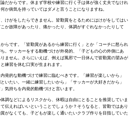
理論だからです。休まず学校や練習に行く子は体が強く丈夫でなけれ
、何か病気を持っていてはダメと言うことになりますね。
、けがをしたらできません。皆勤賞をとるためにはけがをしてはい
どこか故障があったり、痛かったり、体調がすぐれなかったりして
からです。「皆勤賞があるから練習に行く」とか「コーチに怒られ
がち。サッカーをする動機づけが外発的、「子どもの心の外側にあ
ありません。さらにいえば、例えば風邪で一日休んで皆勤賞の望みが
」と練習を休む口実が生まれます。
内発的な動機づけで練習に臨むべきです。「練習が楽しいから」
間といたい。一緒に練習したいから」「サッカーが大好きだから」
す」気持ちを内発的動機づけと言います。
の体調などによるリスクから、休暇は自由にとることを推奨していま
って伝えればいいということでしょうか？そうなると、皆勤ではあり
勤賞がなくても、子どもが楽しく通いたいクラブ作りを目指していた