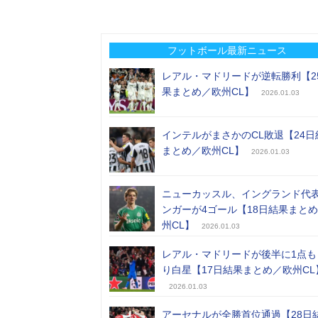
フットボール最新ニュース
レアル・マドリードが逆転勝利【2
果まとめ／欧州CL】
2026.01.03
インテルがまさかのCL敗退【24日
まとめ／欧州CL】
2026.01.03
ニューカッスル、イングランド代
ンガーが4ゴール【18日結果まと
州CL】
2026.01.03
レアル・マドリードが後半に1点も
り白星【17日結果まとめ／欧州CL
2026.01.03
アーセナルが全勝首位通過【28日