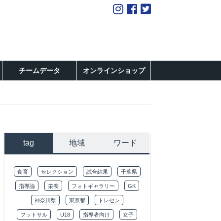
チームデータ
オンラインショップ
tag
地域
ワード
食育
セレクション
試合結果
千葉県
指導論
栄養
フォトギャラリー
GK
神奈川県
東京都
トレセン
フットサル
U18
指導者向け
女子