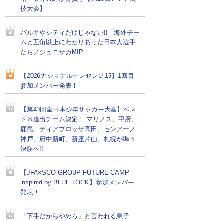
技大会】
バルサやシティだけじゃない!! 海外チー
ムと互角以上にわたりあった日本人選手
たち／ジュニサカMIP
【2026ナショナルトレセンU-15】1回目
参加メンバー発表！
【第40回全日本少年サッカー大会】ベス
ト８進出チーム決定！ マリノス、甲府、
鹿島、ディアブロッサ高田、センアーノ
神戸、府中新町、新座片山、札幌が準々
決勝へ!!
【JFA×SCO GROUP FUTURE CAMP
inspired by BLUE LOCK】参加メンバー
発表！
「下手だからやめろ」と言われる息子