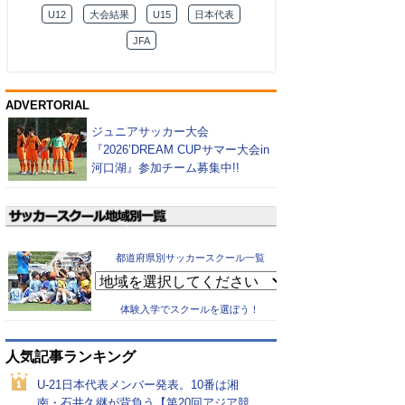
U12
大会結果
U15
日本代表
JFA
ADVERTORIAL
ジュニアサッカー大会
『2026’DREAM CUPサマー大会in
河口湖』参加チーム募集中!!
都道府県別サッカースクール一覧
体験入学でスクールを選ぼう！
人気記事ランキング
U-21日本代表メンバー発表。10番は湘
南・石井久継が背負う【第20回アジア競