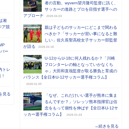
者の言動。wyvern望月隆司監督に訊く、
サッカーの進路とプロを目指す選手への
アプローチ
2026.04.03
は湘
ジア競
親は子どものサッカーにどこまで関わる
べきか？「サッカーが習い事になると難
しい」佐久長聖高校女子サッカー部監督
MP
が語る
2026.03.18
メンバー
U-12からU-18に何人残れるか？「川崎
フロンターレの軸となっていかなくち
内トレ
ゃ」大田和直哉監督が取る勝負と育成の
表！
バランス【全日本U-12サッカー選手権コラム】
2026.01.05
を見る
「なぜ、これだけいい選手が熊本に集ま
るんですか？」ソレッソ熊本指揮官は信
念をもって個性を伸ばす【全日本U-12サ
ッカー選手権コラム】
2026.01.03
→続きを見る