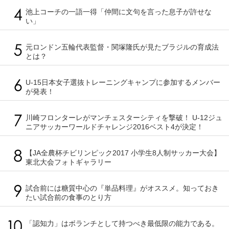
池上コーチの一語一得「仲間に文句を言った息子が許せな
い」
元ロンドン五輪代表監督・関塚隆氏が見たブラジルの育成法
とは？
U-15日本女子選抜トレーニングキャンプに参加するメンバー
が発表！
川崎フロンターレがマンチェスターシティを撃破！ U-12ジュ
ニアサッカーワールドチャレンジ2016ベスト4が決定！
【JA全農杯チビリンピック2017 小学生8人制サッカー大会】
東北大会フォトギャラリー
試合前には糖質中心の『単品料理』がオススメ。知っておき
たい試合前の食事のとり方
「認知力」はボランチとして持つべき最低限の能力である。