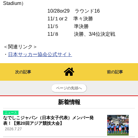
Stadium）
10/28or29 ラウンド16
11/１or２ 準々決勝
11/５ 準決勝
11/８ 決勝、3/4位決定戦
＜関連リンク＞
・
日本サッカー協会公式サイト
次の記事
前の記事
ページの先頭へ
新着情報
ニュース
なでしこジャパン（日本女子代表）メンバー発
表！【第20回アジア競技大会】
2026.7.27