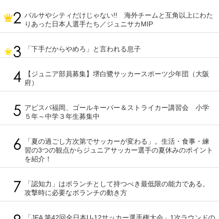
バルサやシティだけじゃない!! 海外チームと互角以上にわた
りあった日本人選手たち／ジュニサカMIP
「下手だからやめろ」と言われる息子
【ジュニア部員募集】堺白鷺サッカースポーツ少年団（大阪
府）
アビスパ福岡、ゴールキーパー＆ストライカー講習会 小学
５年～中学３年生募集中
「夏の過ごし方次第でサッカーが変わる」。生活・食事・練
習の3つの観点からジュニアサッカー選手の夏休みのポイント
を紹介！
「認知力」はボランチとして持つべき最低限の能力である。
攻撃時に必要なボランチの動き方
「JFA 第42回全日本U-12サッカー選手権大会」1次ラウンドの