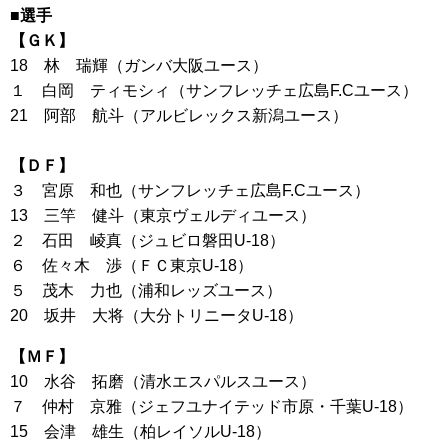
■選手
【ＧＫ】
18 林 瑞輝（ガンバ大阪ユース）
１ 白岡 ティモシィ（サンフレッチェ広島F.Cユース）
21 阿部 航斗（アルビレックス新潟ユース）
【ＤＦ】
３ 宮原 和也（サンフレッチェ広島F.Cユース）
13 三竿 健斗（東京ヴェルディユース）
２ 石田 崚真（ジュビロ磐田U-18）
６ 佐々木 渉（ＦＣ東京U-18）
５ 茂木 力也（浦和レッズユース）
20 坂井 大将（大分トリニータU-18）
【ＭＦ】
10 水谷 拓磨（清水エスパルスユース）
７ 仲村 京雅（ジェフユナイテッド市原・千葉U-18）
15 会津 雄生（柏レイソルU-18）