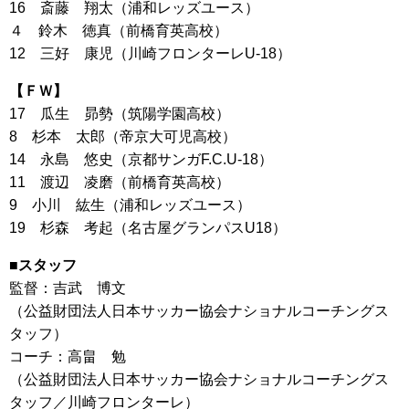
16 斎藤 翔太（浦和レッズユース）
４ 鈴木 徳真（前橋育英高校）
12 三好 康児（川崎フロンターレU-18）
【ＦＷ】
17 瓜生 昴勢（筑陽学園高校）
8 杉本 太郎（帝京大可児高校）
14 永島 悠史（京都サンガF.C.U-18）
11 渡辺 凌磨（前橋育英高校）
9 小川 紘生（浦和レッズユース）
19 杉森 考起（名古屋グランパスU18）
■スタッフ
監督：吉武 博文
（公益財団法人日本サッカー協会ナショナルコーチングス
タッフ）
コーチ：高畠 勉
（公益財団法人日本サッカー協会ナショナルコーチングス
タッフ／川崎フロンターレ）