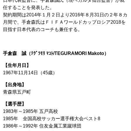
日本代表監督に、手倉森誠氏（現ベガルタ仙台監督）が就
任することを発表した。
契約期間は2014年１月２日より2016年８月31日の２年８カ
月間で、手倉森氏はＦＩＦＡワールドカップロシア2018を
目指す日本代表のコーチも兼任する。
手倉森 誠（ﾃｸﾞﾗﾓﾘ ﾏｺﾄ/TEGURAMORI Makoto）
【生年月日】
1967年11月14日（45歳）
【出身地】
青森県五戸町
【選手歴】
1983年～1985年 五戸高校
1985年 全国高校サッカー選手権大会ベスト8
1986年～1992年 住友金属工業蹴球団