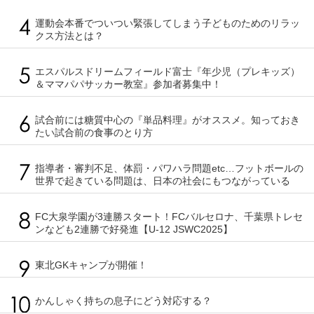
運動会本番でついつい緊張してしまう子どものためのリラッ
クス方法とは？
エスパルスドリームフィールド富士『年少児（プレキッズ）
＆ママパパサッカー教室』参加者募集中！
試合前には糖質中心の『単品料理』がオススメ。知っておき
たい試合前の食事のとり方
指導者・審判不足、体罰・パワハラ問題etc…フットボールの
世界で起きている問題は、日本の社会にもつながっている
FC大泉学園が3連勝スタート！FCバルセロナ、千葉県トレセ
ンなども2連勝で好発進【U-12 JSWC2025】
東北GKキャンプが開催！
かんしゃく持ちの息子にどう対応する？