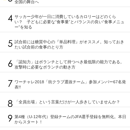
全国の舞台へ
サッカー少年が一日に消費しているカロリーはどのくら
い？ 子どもに必要な“食事量”とバランスの良い“食事メニュ
ー”を知る
試合前には糖質中心の『単品料理』がオススメ。知っておき
たい試合前の食事のとり方
「認知力」はボランチとして持つべき最低限の能力である。
攻撃時に必要なボランチの動き方
ワーチャレ2018「街クラブ選抜チーム」参加メンバー67名発
表!!
「全員出場」という言葉だけが一人歩きしていませんか？
第4種（U-12年代）登録チームのJFA選手登録を無料化。本日
からスタート！