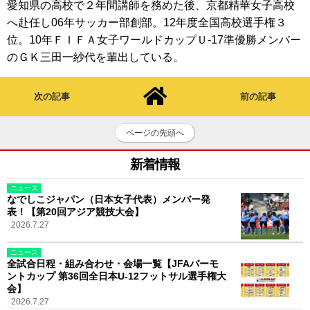
愛知県の高校で２年間講師を務めた後、京都精華女子高校
へ赴任し06年サッカー部創部。12年度全国高校選手権３
位。10年ＦＩＦＡ女子ワールドカップＵ-17準優勝メンバー
のＧＫ三田一紗代を輩出している。
次の記事
前の記事
ページの先頭へ
新着情報
ニュース
なでしこジャパン（日本女子代表）メンバー発
表！【第20回アジア競技大会】
2026.7.27
ニュース
全試合日程・組み合わせ・会場一覧【JFAバーモ
ントカップ 第36回全日本U-12フットサル選手権大
会】
2026.7.27