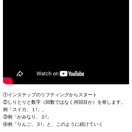
①インステップのリフティングからスタート
②しりとりと数字（回数ではなく何回目か）を発します。
例「スイカ、１!」。
③例「かみなり、２!」
④例「りんご、３!」と、このように続けていく