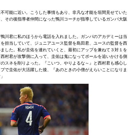
不可能に近い。こうした事情もあり、非凡な才能を垣間見せていた
て、その後指導者仲間になった鴨川コーチが指導しているガンバ大阪
鴨川君に私のほうから電話を入れました。ガンバのアカデミーは当
１を担当していて、ジュニアユース監督を島田君、ユースの監督を西
いました。私が圭佑を連れていくと、最初にアップを兼ねて３対１を
、西村君が攻撃側に入って、圭佑は鬼になってボールを追いかける側
君のスネを削りよった。『こいつ、やりよるな～』と西村君も感心し
ップで圭佑が大活躍した後、『あのときの小僧がえらいことになりま
す」