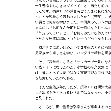
休んでいる間にブラジルでは練習しているぞ』
一生懸命やらなきゃダメってこと。当たり前の
ったです。摂津ＦＣの試合もごくたまに見に来
ん』とか容赦なく言われましたから（苦笑）。
い男とは何かを学びました。本田家っていうの
ゃんにも『お前なんか絶対に一流になられへん
『外走ってこい』と。『お前らみたいな休んで
らそんな家族に認められたい一心だったかもし
摂津ＦＣに通い始めた小学２年生のときに両親
男家族から逞しさを学び、ハングリー精神を研
そして高学年になると「サッカーで一番になろ
い描くようになったのだ。小学校の卒業文集に「
は、彼にとっては夢ではなく実現可能な目標で
を鼓舞していたのである。
そんな圭佑少年だったが、摂津ＦＣは摂津大会
大会出場を考えられるレベルではなかった。小
と見られた。
ところが、田中監督は弘幸さんが卒業するのと