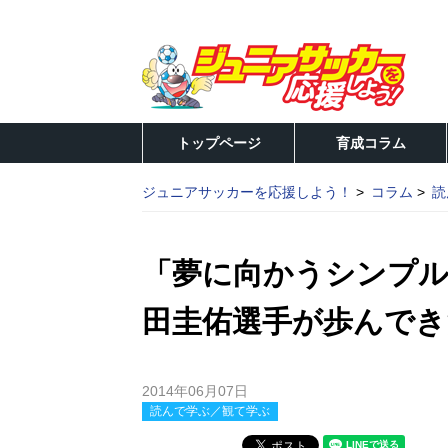
トップページ
育成コラム
ジュニアサッカーを応援しよう！
コラム
読
「夢に向かうシンプル
田圭佑選手が歩んでき
2014年06月07日
読んで学ぶ／観て学ぶ