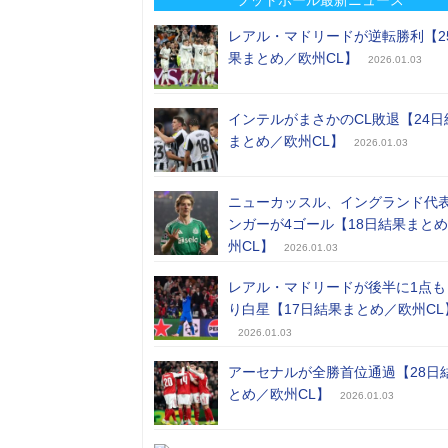
レアル・マドリードが逆転勝利【2
果まとめ／欧州CL】
2026.01.03
インテルがまさかのCL敗退【24日
まとめ／欧州CL】
2026.01.03
ニューカッスル、イングランド代
ンガーが4ゴール【18日結果まと
州CL】
2026.01.03
レアル・マドリードが後半に1点も
り白星【17日結果まとめ／欧州CL
2026.01.03
アーセナルが全勝首位通過【28日
とめ／欧州CL】
2026.01.03