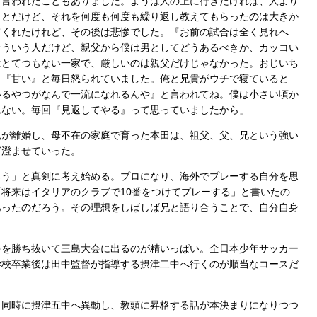
と言われたこともありました。ようは人の上に行きたければ、人より
ことだけど、それを何度も何度も繰り返し教えてもらったのは大きか
てくれたけれど、その後は悲惨でした。『お前の試合は全く見れへ
そういう人だけど、親父から僕は男としてどうあるべきか、カッコい
はとてつもない一家で、厳しいのは親父だけじゃなかった。おじいち
』『甘い』と毎日怒られていました。俺と兄貴がウチで寝ていると
いるやつがなんで一流になれるんや』と言われてね。僕は小さい頃か
れない。毎回『見返してやる』って思っていましたから」
が離婚し、母不在の家庭で育った本田は、祖父、父、兄という強い
ぎ澄ませていった。
う」と真剣に考え始める。プロになり、海外でプレーする自分を思
将来はイタリアのクラブで10番をつけてプレーする」と書いたの
あったのだろう。その理想をしばしば兄と語り合うことで、自分自身
を勝ち抜いて三島大会に出るのが精いっぱい。全日本少年サッカー
学校卒業後は田中監督が指導する摂津二中へ行くのが順当なコースだ
同時に摂津五中へ異動し、教頭に昇格する話が本決まりになりつつ