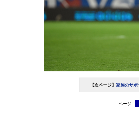
【次ページ】
家族のサポ
ページ: