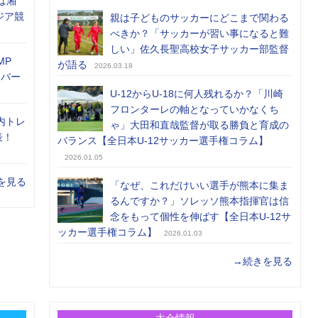
は湘
ジア競
親は子どものサッカーにどこまで関わる
べきか？「サッカーが習い事になると難
しい」佐久長聖高校女子サッカー部監督
MP
が語る
2026.03.18
メンバー
U-12からU-18に何人残れるか？「川崎
フロンターレの軸となっていかなくち
内トレ
ゃ」大田和直哉監督が取る勝負と育成の
表！
バランス【全日本U-12サッカー選手権コラム】
2026.01.05
を見る
「なぜ、これだけいい選手が熊本に集ま
るんですか？」ソレッソ熊本指揮官は信
念をもって個性を伸ばす【全日本U-12サ
ッカー選手権コラム】
2026.01.03
→続きを見る
大会情報