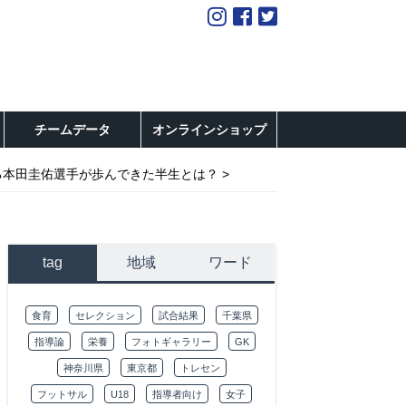
チームデータ
オンラインショップ
る本田圭佑選手が歩んできた半生とは？
tag
地域
ワード
食育
セレクション
試合結果
千葉県
指導論
栄養
フォトギャラリー
GK
神奈川県
東京都
トレセン
フットサル
U18
指導者向け
女子