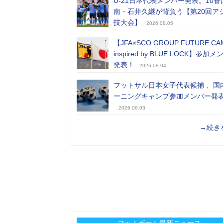
U-21日本代表メンバー発表。10番
南・石井久継が背負う【第20回ア
技大会】
2026.08.05
【JFA×SCO GROUP FUTURE CA
inspired by BLUE LOCK】参加
発表！
2026.08.04
フットサル日本女子代表候補 、国
ーニングキャンプ参加メンバー発
2026.08.03
→続き
フットボール最新ニュース