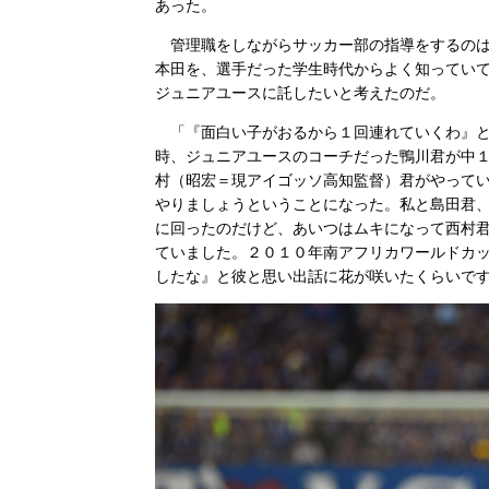
あった。
管理職をしながらサッカー部の指導をするのは
本田を、選手だった学生時代からよく知ってい
ジュニアユースに託したいと考えたのだ。
「『面白い子がおるから１回連れていくわ』と
時、ジュニアユースのコーチだった鴨川君が中
村（昭宏＝現アイゴッソ高知監督）君がやって
やりましょうということになった。私と島田君
に回ったのだけど、あいつはムキになって西村
ていました。２０１０年南アフリカワールドカ
したな』と彼と思い出話に花が咲いたくらいで