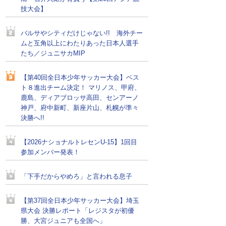
技大会】
バルサやシティだけじゃない!! 海外チー
ムと互角以上にわたりあった日本人選手
たち／ジュニサカMIP
【第40回全日本少年サッカー大会】ベス
ト８進出チーム決定！ マリノス、甲府、
鹿島、ディアブロッサ高田、センアーノ
神戸、府中新町、新座片山、札幌が準々
決勝へ!!
【2026ナショナルトレセンU-15】1回目
参加メンバー発表！
「下手だからやめろ」と言われる息子
【第37回全日本少年サッカー大会】埼玉
県大会 決勝レポート「レジスタが初優
勝、大宮ジュニアも全国へ」