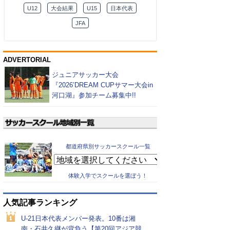
U12
大会結果
U15
日本代表
JFA
ADVERTORIAL
ジュニアサッカー大会
『2026’DREAM CUPサマー大会in
河口湖』参加チーム募集中!!
都道府県別サッカースクール一覧
体験入学でスクールを選ぼう！
人気記事ランキング
U-21日本代表メンバー発表。10番は湘
南・石井久継が背負う【第20回アジア競