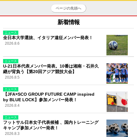
ページの先頭へ
新着情報
ニュース
全日本大学選抜、イタリア遠征メンバー発表！
2026.8.6
ニュース
U-21日本代表メンバー発表。10番は湘南・石井久
継が背負う【第20回アジア競技大会】
2026.8.5
ニュース
【JFA×SCO GROUP FUTURE CAMP inspired
by BLUE LOCK】参加メンバー発表！
2026.8.4
ニュース
フットサル日本女子代表候補 、国内トレーニング
キャンプ参加メンバー発表！
2026.8.3