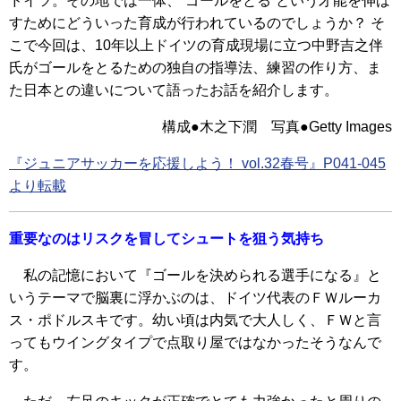
ドイツ。その地では一体、“ゴールをとる”という才能を伸ば
すためにどういった育成が行われているのでしょうか？ そ
こで今回は、10年以上ドイツの育成現場に立つ中野吉之伴
氏がゴールをとるための独自の指導法、練習の作り方、ま
た日本との違いについて語ったお話を紹介します。
構成●木之下潤 写真●Getty Images
『ジュニアサッカーを応援しよう！ vol.32春号』P041-045
より転載
重要なのはリスクを冒してシュートを狙う気持ち
私の記憶において『ゴールを決められる選手になる』と
いうテーマで脳裏に浮かぶのは、ドイツ代表のＦＷルーカ
ス・ポドルスキです。幼い頃は内気で大人しく、ＦＷと言
ってもウイングタイプで点取り屋ではなかったそうなんで
す。