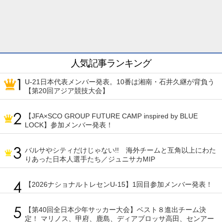
人気記事ランキング
U-21日本代表メンバー発表。10番は湘南・石井久継が背負う
【第20回アジア競技大会】
【JFA×SCO GROUP FUTURE CAMP inspired by BLUE
LOCK】参加メンバー発表！
バルサやシティだけじゃない!! 海外チームと互角以上にわた
りあった日本人選手たち／ジュニサカMIP
【2026ナショナルトレセンU-15】1回目参加メンバー発表！
【第40回全日本少年サッカー大会】ベスト８進出チーム決
定！ マリノス、甲府、鹿島、ディアブロッサ高田、センアー