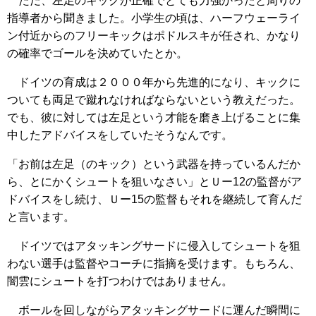
ただ、左足のキックが正確でとても力強かったと周りの
指導者から聞きました。小学生の頃は、ハーフウェーライ
ン付近からのフリーキックはポドルスキが任され、かなり
の確率でゴールを決めていたとか。
ドイツの育成は２０００年から先進的になり、キックに
ついても両足で蹴れなければならないという教えだった。
でも、彼に対しては左足という才能を磨き上げることに集
中したアドバイスをしていたそうなんです。
「お前は左足（のキック）という武器を持っているんだか
ら、とにかくシュートを狙いなさい」とＵー12の監督がア
ドバイスをし続け、Ｕー15の監督もそれを継続して育んだ
と言います。
ドイツではアタッキングサードに侵入してシュートを狙
わない選手は監督やコーチに指摘を受けます。もちろん、
闇雲にシュートを打つわけではありません。
ボールを回しながらアタッキングサードに運んだ瞬間に