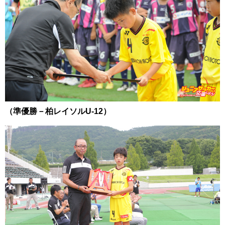
（準優勝－柏レイソルU-12）