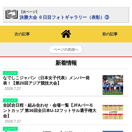
【次ページ】
決勝大会 ６日目フォトギャラリー（表彰）③
次の記事
前の記事
ページの先頭へ
新着情報
ニュース
なでしこジャパン（日本女子代表）メンバー発
表！【第20回アジア競技大会】
2026.7.27
ニュース
全試合日程・組み合わせ・会場一覧【JFAバーモ
ントカップ 第36回全日本U-12フットサル選手権大
会】
2026.7.27
ニュース