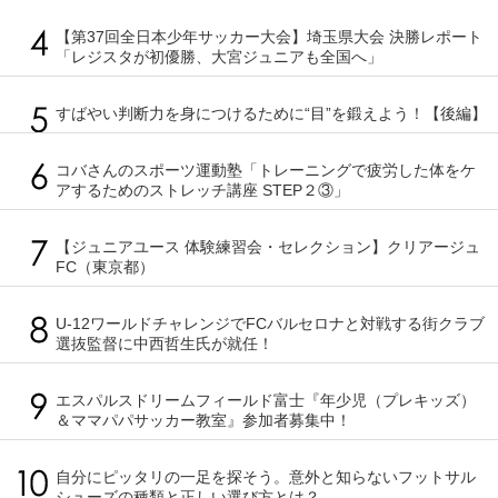
【第37回全日本少年サッカー大会】埼玉県大会 決勝レポート
「レジスタが初優勝、大宮ジュニアも全国へ」
すばやい判断力を身につけるために“目”を鍛えよう！【後編】
コバさんのスポーツ運動塾「トレーニングで疲労した体をケ
アするためのストレッチ講座 STEP２③」
【ジュニアユース 体験練習会・セレクション】クリアージュ
FC（東京都）
U-12ワールドチャレンジでFCバルセロナと対戦する街クラブ
選抜監督に中西哲生氏が就任！
エスパルスドリームフィールド富士『年少児（プレキッズ）
＆ママパパサッカー教室』参加者募集中！
自分にピッタリの一足を探そう。意外と知らないフットサル
シューズの種類と正しい選び方とは？