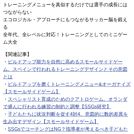
トレーニングメニューを真似するだけでは選手の成長には
つながらない
エコロジカル・アプローチにもつながるサッカー脳を鍛え
る
全年代、全レベルに対応！トレーニングとしてのミニゲー
ム大全
【関連記事】
・
ビルドアップ能力を自然に高めるスモールサイドゲー
ム。スペインで行われるトレーニングデザインとその意図
とは
・
ビルドアップを磨くトレーニングメニュー&オーガナイズ
【スモールサイドゲーム】
・
スペシャリスト育成のためのクアトロゲーム。オランダ
で盛んに行われる練習の制約と調整【SSGs研究】
・
子どもたちに状況判断を促す4対4。意図的に数的差異を
生み出すデザイン【スモールサイドゲーム】
・
SSGsでコーチングはNG？指導者が考えるべき子どもた