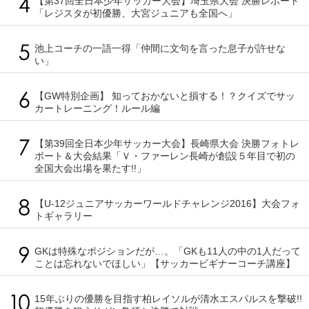
【第37回全日本少年サッカー大会】埼玉県大会 決勝レポート
「レジスタが初優勝、大宮ジュニアも全国へ」
池上コーチの一語一得「仲間に文句を言った息子が許せな
い」
【GW特別企画】 知っておかないと損する！？クイズでサッ
カートレーニング！ルール編
【第39回全日本少年サッカー大会】長崎県大会 決勝フォトレ
ポート＆大会結果「Ｖ・ファーレン長崎が創設５年目で初の
全国大会出場を果たす!!」
【U-12ジュニアサッカーワールドチャレンジ2016】大会フォ
トギャラリー
GKは特殊なポジションだが…。「GKも11人の中の1人だって
ことは忘れないでほしい」【サッカービギナーコーチ講座】
15年ぶりの優勝を目指す柏レイソルが清水エスパルスを撃破!!