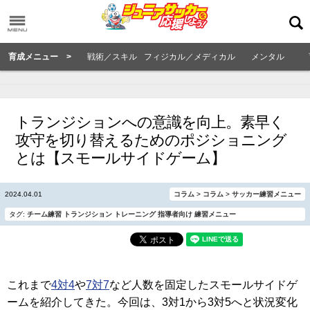
育成メニュー >
戦術／スキル
フィジカル／メディカル
メンタル
トランジションへの意識を向上。素早く
攻守を切り替えるためのポジショニング
とは【スモールサイドゲーム】
2024.04.01
コラム
>
コラム
>
サッカー練習メニュー
タグ:
チーム練習
トランジション
トレーニング
指導者向け
練習メニュー
これまで
4対4
や
7対7
など人数を固定したスモールサイドゲ
ームを紹介してきた。今回は、3対1から3対5へと状況変化