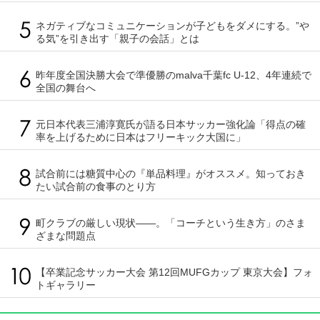
ネガティブなコミュニケーションが子どもをダメにする。”や
る気”を引き出す「親子の会話」とは
昨年度全国決勝大会で準優勝のmalva千葉fc U-12、4年連続で
全国の舞台へ
元日本代表三浦淳寛氏が語る日本サッカー強化論「得点の確
率を上げるために日本はフリーキック大国に」
試合前には糖質中心の『単品料理』がオススメ。知っておき
たい試合前の食事のとり方
町クラブの厳しい現状――。「コーチという生き方」のさま
ざまな問題点
【卒業記念サッカー大会 第12回MUFGカップ 東京大会】フォ
トギャラリー