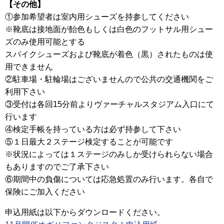
【その他】
①参加希望者は室内用シューズを持参してください
※靴底は接地面が飴色もしくは白色のフットサル用シュー
ズのみ使用可能とする
スパイクシューズおよび靴底が着色（黒）されたものは使
用できません
②駐車場・駐輪場はございませんので公共の交通機関をご
利用下さい
③受付は各回15分前よりヴァーチャルスタジアム入口にて
行います
④検定手帳を持っている方は必ず持参して下さい
⑤１日最大２ステージ検定することが可能です
※状況によっては１ステージのみしか受けられらない場合
もありますのでご了承下さい
⑥期間中の負傷については応急処置のみ行います。各自で
保険にご加入ください
申込用紙は以下からダウンロードください。