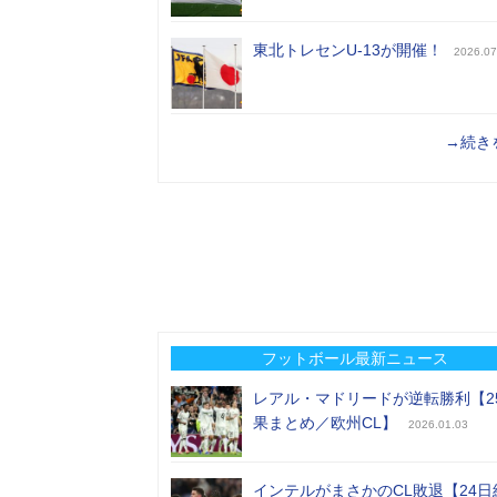
東北トレセンU-13が開催！
2026.07
→続き
フットボール最新ニュース
レアル・マドリードが逆転勝利【2
果まとめ／欧州CL】
2026.01.03
インテルがまさかのCL敗退【24日