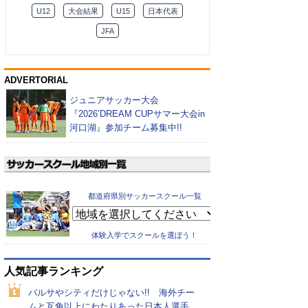
U12
大会結果
U15
日本代表
JFA
ADVERTORIAL
ジュニアサッカー大会
『2026’DREAM CUPサマー大会in
河口湖』参加チーム募集中!!
都道府県別サッカースクール一覧
体験入学でスクールを選ぼう！
人気記事ランキング
バルサやシティだけじゃない!! 海外チー
ムと互角以上にわたりあった日本人選手