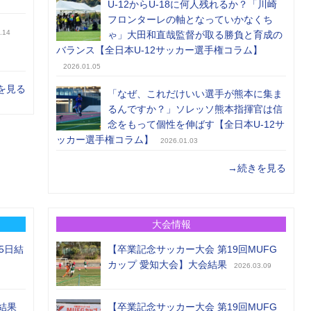
U-12からU-18に何人残れるか？「川崎
フロンターレの軸となっていかなくち
.14
ゃ」大田和直哉監督が取る勝負と育成の
バランス【全日本U-12サッカー選手権コラム】
2026.01.05
を見る
「なぜ、これだけいい選手が熊本に集ま
るんですか？」ソレッソ熊本指揮官は信
念をもって個性を伸ばす【全日本U-12サ
ッカー選手権コラム】
2026.01.03
→続きを見る
大会情報
5日結
【卒業記念サッカー大会 第19回MUFG
カップ 愛知大会】大会結果
2026.03.09
結果
【卒業記念サッカー大会 第19回MUFG