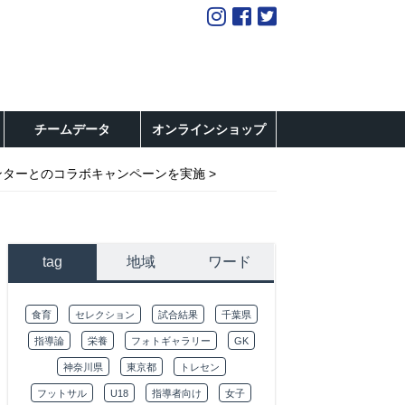
チームデータ
オンラインショップ
ンターとのコラボキャンペーンを実施
tag
地域
ワード
食育
セレクション
試合結果
千葉県
指導論
栄養
フォトギャラリー
GK
神奈川県
東京都
トレセン
フットサル
U18
指導者向け
女子