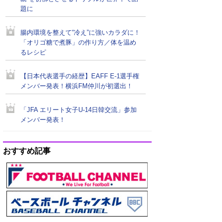
題に
腸内環境を整えて“冷え”に強いカラダに！
「オリゴ糖で煮豚」の作り方／体を温め
るレシピ
【日本代表選手の経歴】EAFF E-1選手権
メンバー発表！横浜FM仲川が初選出！
「JFA エリート女子U-14日韓交流」参加
メンバー発表！
おすすめ記事