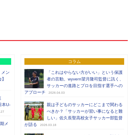
コラム
）メン
「これはやらない方がいい」という保護
会】
者の言動。wyvern望月隆司監督に訊く、
サッカーの進路とプロを目指す選手への
アプローチ
2026.04.03
覧
日本U-
親は子どものサッカーにどこまで関わる
べきか？「サッカーが習い事になると難
.27
しい」佐久長聖高校女子サッカー部監督
前期メ
が語る
2026.03.18