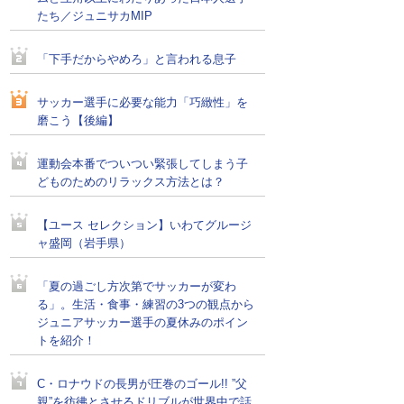
たち／ジュニサカMIP
「下手だからやめろ」と言われる息子
サッカー選手に必要な能力「巧緻性」を
磨こう【後編】
運動会本番でついつい緊張してしまう子
どものためのリラックス方法とは？
【ユース セレクション】いわてグルージ
ャ盛岡（岩手県）
「夏の過ごし方次第でサッカーが変わ
る」。生活・食事・練習の3つの観点から
ジュニアサッカー選手の夏休みのポイン
トを紹介！
C・ロナウドの長男が圧巻のゴール!! ”父
親”を彷彿とさせるドリブルが世界中で話