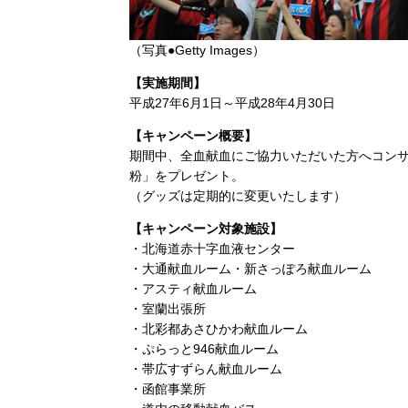
（写真●Getty Images）
【実施期間】
平成27年6月1日～平成28年4月30日
【キャンペーン概要】
期間中、全血献血にご協力いただいた方へコン
粉」をプレゼント。
（グッズは定期的に変更いたします）
【キャンペーン対象施設】
・北海道赤十字血液センター
・大通献血ルーム・新さっぽろ献血ルーム
・アスティ献血ルーム
・室蘭出張所
・北彩都あさひかわ献血ルーム
・ぷらっと946献血ルーム
・帯広すずらん献血ルーム
・函館事業所