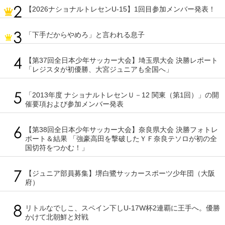
【2026ナショナルトレセンU-15】1回目参加メンバー発表！
「下手だからやめろ」と言われる息子
【第37回全日本少年サッカー大会】埼玉県大会 決勝レポート
「レジスタが初優勝、大宮ジュニアも全国へ」
「2013年度 ナショナルトレセンＵ－12 関東（第1回）」の開
催要項および参加メンバー発表
【第38回全日本少年サッカー大会】奈良県大会 決勝フォトレ
ポート＆結果 「強豪高田を撃破したＹＦ奈良テソロが初の全
国切符をつかむ！」
【ジュニア部員募集】堺白鷺サッカースポーツ少年団（大阪
府）
リトルなでしこ、スペイン下しU-17W杯2連覇に王手へ。優勝
かけて北朝鮮と対戦