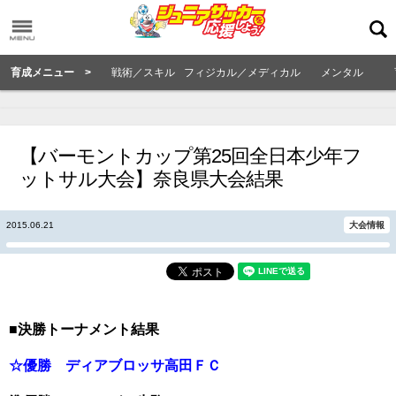
育成メニュー >
戦術／スキル
フィジカル／メディカル
メンタル
【バーモントカップ第25回全日本少年フ
ットサル大会】奈良県大会結果
2015.06.21
大会情報
■決勝トーナメント結果
☆優勝 ディアブロッサ高田ＦＣ