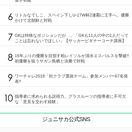
選手名鑑
リトルなでしこ、スペイン下しU-17W杯2連覇に王手へ。優勝
かけて北朝鮮と対戦
GKは特殊なポジションだが…。「GKも11人の中の1人だって
ことは忘れないでほしい」【サッカービギナーコーチ講座】
15年ぶりの優勝を目指す柏レイソルが清水エスパルスを撃破!!
初優勝を狙うサガン鳥栖と決勝で対戦
ワーチャレ2018「街クラブ選抜チーム」参加メンバー67名発
表!!
指導者に求められる説得力。グラスルーツの指導者に不可欠
な「意見を交わす経験」
ジュニサカ公式SNS