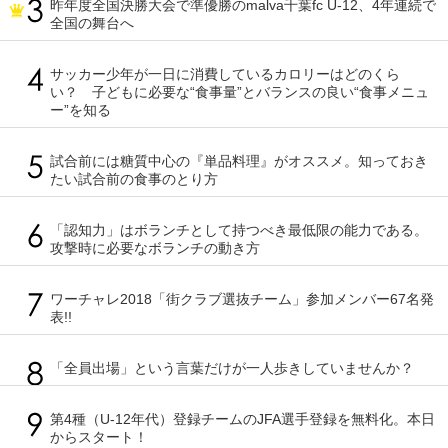
昨年度全国決勝大会で準優勝のmalva千葉fc U-12、4年連続で
全国の舞台へ
サッカー少年が一日に消費しているカロリーはどのくら
い？ 子どもに必要な“食事量”とバランスの良い“食事メニュ
ー”を知る
試合前には糖質中心の『単品料理』がオススメ。知っておき
たい試合前の食事のとり方
「認知力」はボランチとして持つべき最低限の能力である。
攻撃時に必要なボランチの動き方
ワーチャレ2018「街クラブ選抜チーム」参加メンバー67名発
表!!
「全員出場」という言葉だけが一人歩きしていませんか？
第4種（U-12年代）登録チームのJFA選手登録を無料化。本日
からスタート！