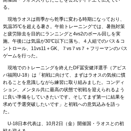
る。
現地ラオスは雨季から乾季に変わる時期になっており、
気温35℃を超える暑さ。午前トレーニングでは、暑熱対策
と疲労除去を目的にランニングと4vs2のボール回しを実
施。午後には気温が30℃以下に落ち、４人組でのパス＆コ
ントロール、11vs11＋GK、７vs７vs７＋フリーマンのパス
ゲームを行った。
現地でのトレーニングを終えたDF冨安健洋選手（アビス
パ福岡U-18）は「初戦に向けて、まずはラオスの気候に慣
れることを意識しながら練習に取り組みました。コンディ
ション、メンタル共に最高の状態で初戦を迎えられるよう
に良い準備をしていきたいです。そしてまず第一に結果を
求めて予選突破したいです」と初戦への意気込みを語っ
た。
U-18日本代表は、10月2日（金）開催国・ラオスとの初
戦を迎える。