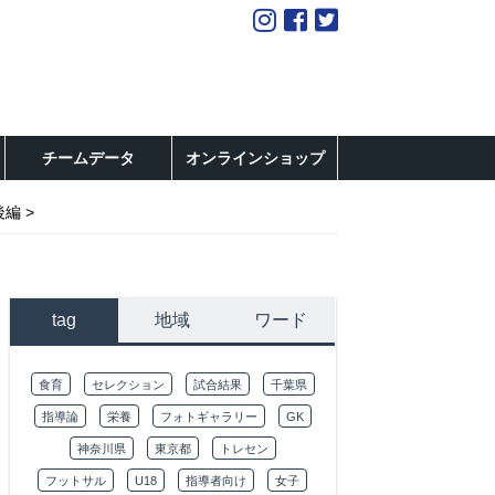
チームデータ
オンラインショップ
後編
tag
地域
ワード
食育
セレクション
試合結果
千葉県
指導論
栄養
フォトギャラリー
GK
神奈川県
東京都
トレセン
フットサル
U18
指導者向け
女子