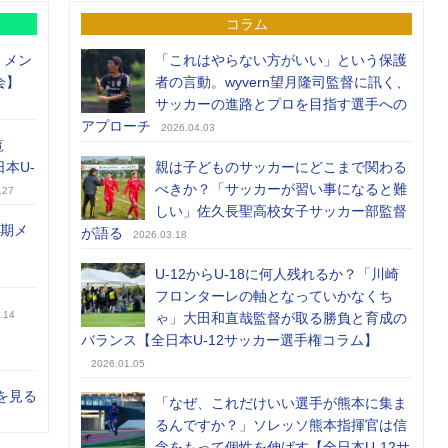
コラム
）メン
「これはやらない方がいい」という保護
会】
者の言動。wyvern望月隆司監督に訊く、
サッカーの進路とプロを目指す選手への
アプローチ
2026.04.03
覧
日本U-
親は子どものサッカーにどこまで関わる
べきか？「サッカーが習い事になると難
.27
しい」佐久長聖高校女子サッカー部監督
前期メ
が語る
2026.03.18
U-12からU-18に何人残れるか？「川崎
フロンターレの軸となっていかなくち
.14
ゃ」大田和直哉監督が取る勝負と育成の
バランス【全日本U-12サッカー選手権コラム】
2026.01.05
を見る
「なぜ、これだけいい選手が熊本に集ま
るんですか？」ソレッソ熊本指揮官は信
念をもって個性を伸ばす【全日本U-12サ