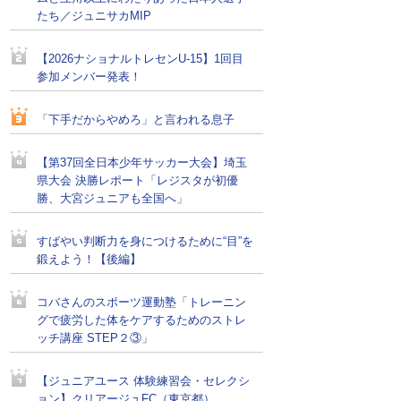
たち／ジュニサカMIP
【2026ナショナルトレセンU-15】1回目
参加メンバー発表！
「下手だからやめろ」と言われる息子
【第37回全日本少年サッカー大会】埼玉
県大会 決勝レポート「レジスタが初優
勝、大宮ジュニアも全国へ」
すばやい判断力を身につけるために“目”を
鍛えよう！【後編】
コバさんのスポーツ運動塾「トレーニン
グで疲労した体をケアするためのストレ
ッチ講座 STEP２③」
【ジュニアユース 体験練習会・セレクシ
ョン】クリアージュFC（東京都）