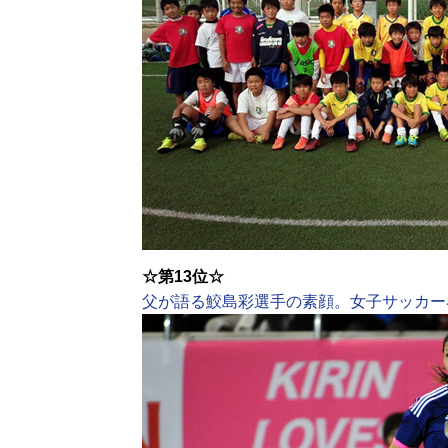
☆第13位☆
父が語る鮫島彩選手の素顔。女子サッカー