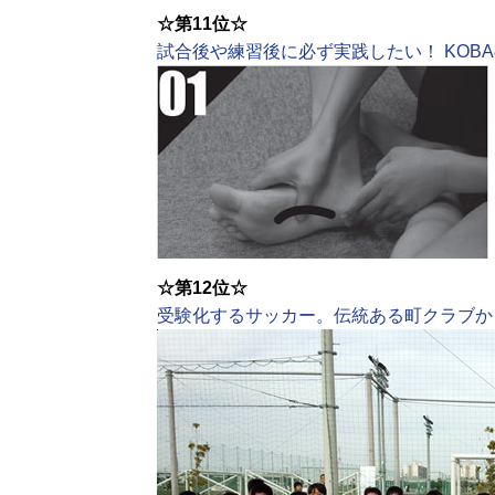
☆第11位☆
試合後や練習後に必ず実践したい！ KOB
☆第12位☆
受験化するサッカー。伝統ある町クラブか