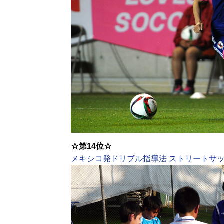
☆第14位☆
メキシコ発ドリブル指導法 ストリートサ