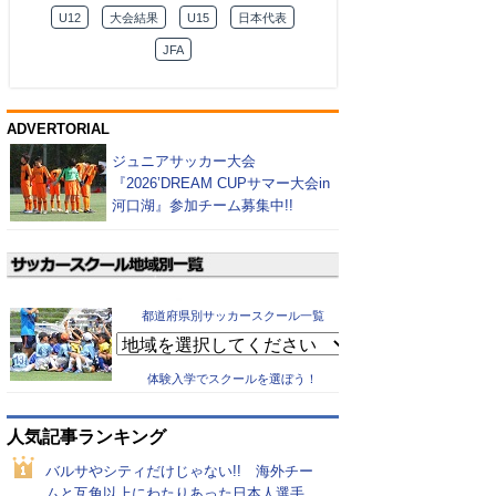
U12
大会結果
U15
日本代表
JFA
ADVERTORIAL
ジュニアサッカー大会
『2026’DREAM CUPサマー大会in
河口湖』参加チーム募集中!!
都道府県別サッカースクール一覧
体験入学でスクールを選ぼう！
人気記事ランキング
バルサやシティだけじゃない!! 海外チー
ムと互角以上にわたりあった日本人選手