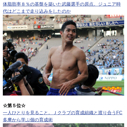
体脂肪率８％の基盤を築いた武藤選手の原点。ジュニア時
代はどこまで走り込みをしたのか
☆第５位☆
一人ひとりを見ること。Ｊクラブの育成組織と渡り合うFC
多摩から学ぶ個の育成術