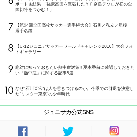
ポート＆結果 「強豪高田を撃破したＹＦ奈良テソロが初の全
国切符をつかむ！」
【第94回全国高校サッカー選手権大会】石川／私立／星稜
選手名鑑
【U-12ジュニアサッカーワールドチャレンジ2016】大会フォ
トギャラリー
絶対に知っておきたい熱中症対策!! 夏本番前に確認しておきた
い『熱中症』に関する記事8選
なぜ“石川直宏”は人を惹きつけるのか。今季での引退を決意し
た“ミスター東京”の少年時代
ジュニサカ公式SNS