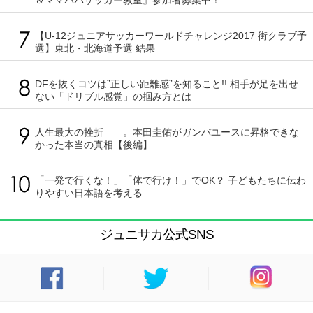
＆ママパパサッカー教室』参加者募集中！
【U-12ジュニアサッカーワールドチャレンジ2017 街クラブ予
選】東北・北海道予選 結果
DFを抜くコツは”正しい距離感”を知ること!! 相手が足を出せ
ない「ドリブル感覚」の掴み方とは
人生最大の挫折――。本田圭佑がガンバユースに昇格できな
かった本当の真相【後編】
「一発で行くな！」「体で行け！」でOK？ 子どもたちに伝わ
りやすい日本語を考える
ジュニサカ公式SNS