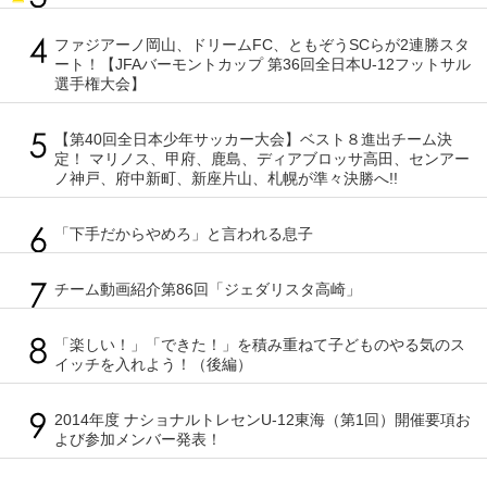
ファジアーノ岡山、ドリームFC、ともぞうSCらが2連勝スタ
ート！【JFAバーモントカップ 第36回全日本U-12フットサル
選手権大会】
【第40回全日本少年サッカー大会】ベスト８進出チーム決
定！ マリノス、甲府、鹿島、ディアブロッサ高田、センアー
ノ神戸、府中新町、新座片山、札幌が準々決勝へ!!
「下手だからやめろ」と言われる息子
チーム動画紹介第86回「ジェダリスタ高崎」
「楽しい！」「できた！」を積み重ねて子どものやる気のス
イッチを入れよう！（後編）
2014年度 ナショナルトレセンU-12東海（第1回）開催要項お
よび参加メンバー発表！