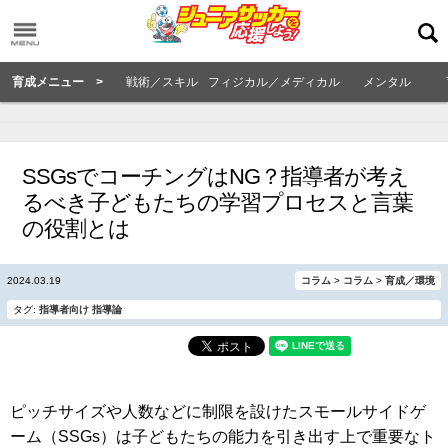
育成メニュー >
戦術／スキル
フィジカル／メディカル
メンタル
SSGsでコーチングはNG？指導者が考え
るべき子どもたちの学習プロセスと言葉
の役割とは
2024.03.19
コラム
>
コラム
>
育成／環境
タグ:
指導者向け
指導論
ピッチサイズや人数などに制限を設けたスモールサイドゲ
ーム（SSGs）は子どもたちの能力を引き出す上で重要なト