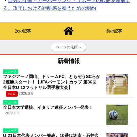
・
自分の守備・カーバーリング・サポートの範囲を理解す
る。攻守における距離感を養うための制約
次の記事
前の記事
ページの先頭へ
新着情報
ニュース
ファジアーノ岡山、ドリームFC、ともぞうSCらが
2連勝スタート！【JFAバーモントカップ 第36回
全日本U-12フットサル選手権大会】
2026.8.9
NEW
ニュース
全日本大学選抜、イタリア遠征メンバー発表！
2026.8.6
ニュース
U-21日本代表メンバー発表。10番は湘南・石井久