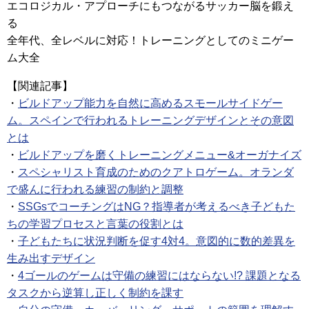
エコロジカル・アプローチにもつながるサッカー脳を鍛え
る
全年代、全レベルに対応！トレーニングとしてのミニゲー
ム大全
【関連記事】
・
ビルドアップ能力を自然に高めるスモールサイドゲー
ム。スペインで行われるトレーニングデザインとその意図
とは
・
ビルドアップを磨くトレーニングメニュー&オーガナイズ
・
スペシャリスト育成のためのクアトロゲーム。オランダ
で盛んに行われる練習の制約と調整
・
SSGsでコーチングはNG？指導者が考えるべき子どもた
ちの学習プロセスと言葉の役割とは
・
子どもたちに状況判断を促す4対4。意図的に数的差異を
生み出すデザイン
・
4ゴールのゲームは守備の練習にはならない!? 課題となる
タスクから逆算し正しく制約を課す