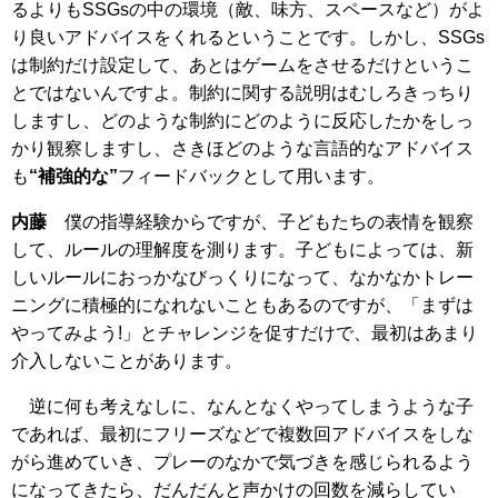
るよりもSSGsの中の環境（敵、味方、スペースなど）がよ
り良いアドバイスをくれるということです。しかし、SSGs
は制約だけ設定して、あとはゲームをさせるだけというこ
とではないんですよ。制約に関する説明はむしろきっちり
しますし、どのような制約にどのように反応したかをしっ
かり観察しますし、さきほどのような言語的なアドバイス
も
“補強的な”
フィードバックとして用います。
内藤
僕の指導経験からですが、子どもたちの表情を観察
して、ルールの理解度を測ります。子どもによっては、新
しいルールにおっかなびっくりになって、なかなかトレー
ニングに積極的になれないこともあるのですが、「まずは
やってみよう!」とチャレンジを促すだけで、最初はあまり
介入しないことがあります。
逆に何も考えなしに、なんとなくやってしまうような子
であれば、最初にフリーズなどで複数回アドバイスをしな
がら進めていき、プレーのなかで気づきを感じられるよう
になってきたら、だんだんと声かけの回数を減らしてい