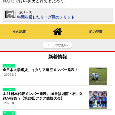
戦ならではの状況と言えるだろう。
【次ページ】
年間を通したリーグ戦のメリット
次の記事
前の記事
ページの先頭へ
新着情報
ニュース
全日本大学選抜、イタリア遠征メンバー発表！
2026.8.6
ニュース
U-21日本代表メンバー発表。10番は湘南・石井久
継が背負う【第20回アジア競技大会】
2026.8.5
ニュース