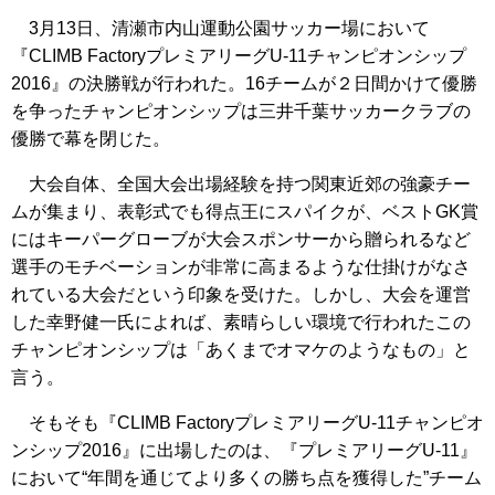
3月13日、清瀬市内山運動公園サッカー場において
『CLIMB FactoryプレミアリーグU-11チャンピオンシップ
2016』の決勝戦が行われた。16チームが２日間かけて優勝
を争ったチャンピオンシップは三井千葉サッカークラブの
優勝で幕を閉じた。
大会自体、全国大会出場経験を持つ関東近郊の強豪チー
ムが集まり、表彰式でも得点王にスパイクが、ベストGK賞
にはキーパーグローブが大会スポンサーから贈られるなど
選手のモチベーションが非常に高まるような仕掛けがなさ
れている大会だという印象を受けた。しかし、大会を運営
した幸野健一氏によれば、素晴らしい環境で行われたこの
チャンピオンシップは「あくまでオマケのようなもの」と
言う。
そもそも『CLIMB FactoryプレミアリーグU-11チャンピオ
ンシップ2016』に出場したのは、『プレミアリーグU-11』
において“年間を通じてより多くの勝ち点を獲得した”チーム