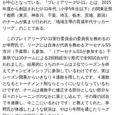
が中心となっている。『プレミアリーグU-11』とは、2015
年度から創設されたU-11年代（小学5年生以下）の関東近県
７都県（東京、神奈川、千葉、埼玉、栃木、茨城、新潟）
のチームが集まり行われた「地域主導の育成年代サッカー
リーグ」のことである。
このプレミアリーグU-11実行委員会の委員長を務めるの
が幸野氏で、リーグには自身が代表を務めるアーセナルSS
市川（千葉県）も参加。「（アーセナルSSが参加する）千
葉県では10チームによる2回戦総当り形式で全90試合が行
われました。結果的にうちのチームは２位でシーズンを終
えてチャンピオンシップに参加しているわけですが、実は
シーズン開幕からいきなり４連敗を喫したんです。４連敗
となるとトーナメント制ならとっくにいなくなっているわ
けですが、チームは連敗中に修正する部分としない部分を
日々のトレーニングのなかに落とし込んで、その後の試合
で８連勝し、今ここにいるわけです」と教えてくれた。幸
野氏が体感したような状況は、やはり年間を通じたリーグ