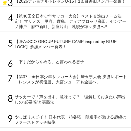
【2026ナショナルトレセンU-15】1回目参加メンバー発表！
【第40回全日本少年サッカー大会】ベスト８進出チーム決
定！ マリノス、甲府、鹿島、ディアブロッサ高田、センアー
ノ神戸、府中新町、新座片山、札幌が準々決勝へ!!
【JFA×SCO GROUP FUTURE CAMP inspired by BLUE
LOCK】参加メンバー発表！
「下手だからやめろ」と言われる息子
【第37回全日本少年サッカー大会】埼玉県大会 決勝レポート
「レジスタが初優勝、大宮ジュニアも全国へ」
サッカーで「声を出す」意味って？ 理解しておきたい声出
しの“必要感”と実践法
やっぱりスゴイ！ 日本代表・柿谷曜一朗選手が魅せる超絶の
ファーストタッチ映像