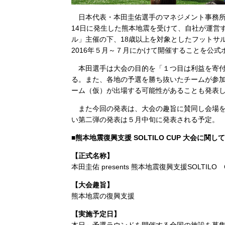
日本代表・本田圭佑選手のマネジメント事務所のHO
14日に発生した熊本地震を受けて、自社が運営
ル」主催の下、18歳以上を対象としたフットサル大会「
2016年５月～７月にかけて開催することを公
本田選手は大会の目的を「１つ目は利益を寄付
る。また、各地の予選を勝ち抜いたチームが参加す
ーム（仮）が出場する可能性があることも発表
また今回の発表は、大会の趣旨に賛同し会場を
い第二弾の発表は５月中旬に発表される予定。
■熊本地震復興支援 SOLTILO CUP 大会に関して
【正式名称】
本田圭佑 presents 熊本地震復興支援SOLTILO 
【大会趣旨】
熊本地震の復興支援
【実施予定日】