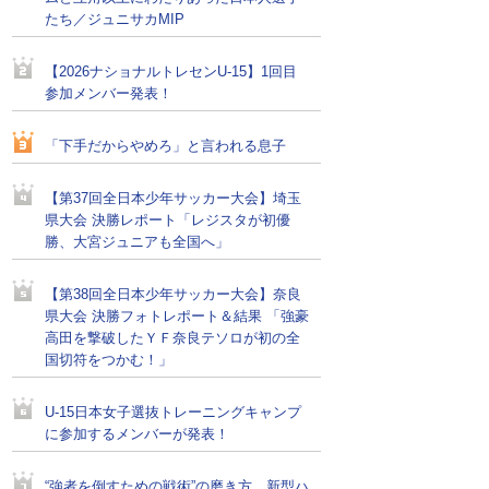
たち／ジュニサカMIP
【2026ナショナルトレセンU-15】1回目
参加メンバー発表！
「下手だからやめろ」と言われる息子
【第37回全日本少年サッカー大会】埼玉
県大会 決勝レポート「レジスタが初優
勝、大宮ジュニアも全国へ」
【第38回全日本少年サッカー大会】奈良
県大会 決勝フォトレポート＆結果 「強豪
高田を撃破したＹＦ奈良テソロが初の全
国切符をつかむ！」
U-15日本女子選抜トレーニングキャンプ
に参加するメンバーが発表！
“強者を倒すための戦術”の磨き方。新型ハ