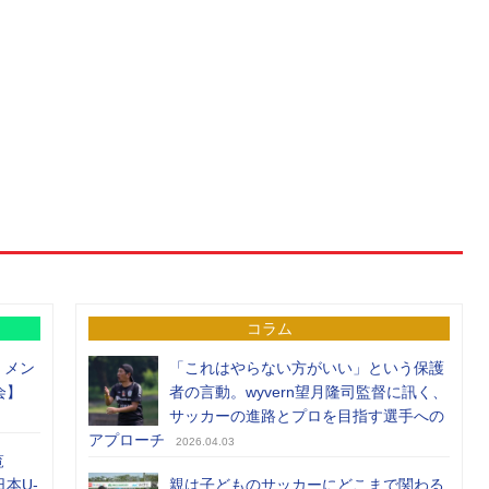
コラム
）メン
「これはやらない方がいい」という保護
会】
者の言動。wyvern望月隆司監督に訊く、
サッカーの進路とプロを目指す選手への
アプローチ
2026.04.03
覧
日本U-
親は子どものサッカーにどこまで関わる