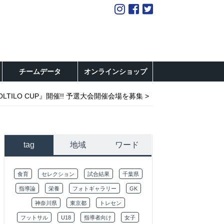
チームデータ
オンラインショップ
SOLTILO CUP』開催!! 予選大会開催会場を募集
tag
地域
ワード
食育
セレクション
試合結果
千葉県
指導論
栄養
フォトギャラリー
GK
神奈川県
東京都
トレセン
フットサル
U18
指導者向け
女子