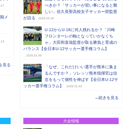
べきか？「サッカーが習い事になると難
.27
しい」佐久長聖高校女子サッカー部監督
前期メ
が語る
2026.03.18
U-12からU-18に何人残れるか？「川崎
フロンターレの軸となっていかなくち
.14
ゃ」大田和直哉監督が取る勝負と育成の
バランス【全日本U-12サッカー選手権コラム】
2026.01.05
を見る
「なぜ、これだけいい選手が熊本に集ま
るんですか？」ソレッソ熊本指揮官は信
念をもって個性を伸ばす【全日本U-12サ
ッカー選手権コラム】
2026.01.03
→続きを見る
大会情報