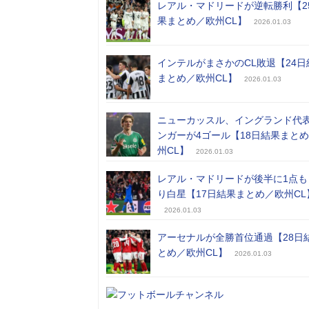
レアル・マドリードが逆転勝利【2
果まとめ／欧州CL】
2026.01.03
インテルがまさかのCL敗退【24日
まとめ／欧州CL】
2026.01.03
ニューカッスル、イングランド代
ンガーが4ゴール【18日結果まと
州CL】
2026.01.03
レアル・マドリードが後半に1点も
り白星【17日結果まとめ／欧州CL
2026.01.03
アーセナルが全勝首位通過【28日
とめ／欧州CL】
2026.01.03