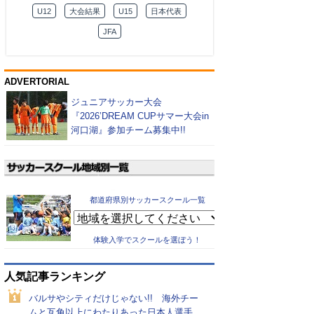
U12
大会結果
U15
日本代表
JFA
ADVERTORIAL
ジュニアサッカー大会
『2026’DREAM CUPサマー大会in
河口湖』参加チーム募集中!!
都道府県別サッカースクール一覧
体験入学でスクールを選ぼう！
人気記事ランキング
バルサやシティだけじゃない!! 海外チー
ムと互角以上にわたりあった日本人選手