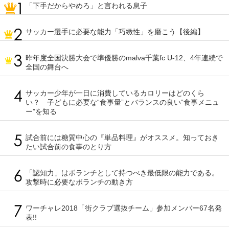
「下手だからやめろ」と言われる息子
サッカー選手に必要な能力「巧緻性」を磨こう【後編】
昨年度全国決勝大会で準優勝のmalva千葉fc U-12、4年連続で
全国の舞台へ
サッカー少年が一日に消費しているカロリーはどのくら
い？ 子どもに必要な“食事量”とバランスの良い“食事メニュ
ー”を知る
試合前には糖質中心の『単品料理』がオススメ。知っておき
たい試合前の食事のとり方
「認知力」はボランチとして持つべき最低限の能力である。
攻撃時に必要なボランチの動き方
ワーチャレ2018「街クラブ選抜チーム」参加メンバー67名発
表!!