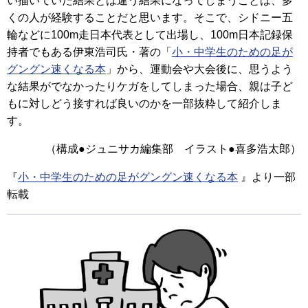
い描いていた結果とは違う結果になってしまうことは、多
くの人が経験することだと思います。そこで、シドニー五
輪などに100m走日本代表として出場し、100m日本記録保
持者でもある伊東浩司氏・著の「
小・中学生のための足が
グングン速くなる本
」から、運動会や大会後に、思うよう
な結果がでなかったりケガをしてしまった場合、親は子ど
もに対しどう接すれば良いのかを一部抜粋して紹介しま
す。
（構成●ジュニサカ編集部 イラスト●喜多浩太郎）
『
小・中学生のための足がグングン速くなる本
』より一部
転載