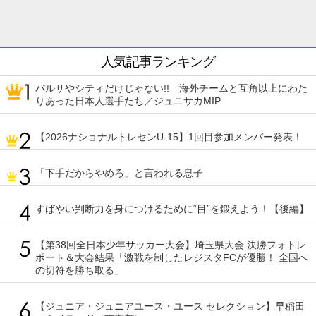
人気記事ランキング
バルサやシティだけじゃない!! 海外チームと互角以上にわた
りあった日本人選手たち／ジュニサカMIP
【2026ナショナルトレセンU-15】1回目参加メンバー発表！
「下手だからやめろ」と言われる息子
すばやい判断力を身につけるために“目”を鍛えよう！【後編】
【第38回全日本少年サッカー大会】埼玉県大会 決勝フォトレ
ポート＆大会結果「激戦を制したレジスタFCが優勝！ 全国へ
の切符を勝ち取る」
【ジュニア・ジュニアユース・ユース セレクション】早稲田