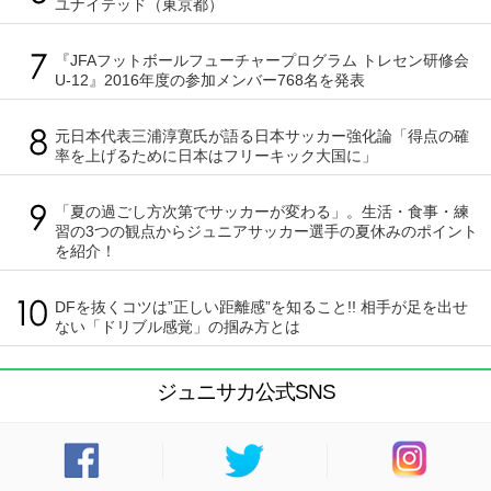
ユナイテッド（東京都）
『JFAフットボールフューチャープログラム トレセン研修会
U-12』2016年度の参加メンバー768名を発表
元日本代表三浦淳寛氏が語る日本サッカー強化論「得点の確
率を上げるために日本はフリーキック大国に」
「夏の過ごし方次第でサッカーが変わる」。生活・食事・練
習の3つの観点からジュニアサッカー選手の夏休みのポイント
を紹介！
DFを抜くコツは”正しい距離感”を知ること!! 相手が足を出せ
ない「ドリブル感覚」の掴み方とは
ジュニサカ公式SNS