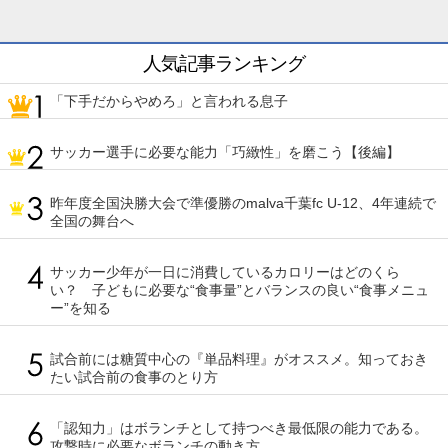
人気記事ランキング
「下手だからやめろ」と言われる息子
サッカー選手に必要な能力「巧緻性」を磨こう【後編】
昨年度全国決勝大会で準優勝のmalva千葉fc U-12、4年連続で
全国の舞台へ
サッカー少年が一日に消費しているカロリーはどのくら
い？ 子どもに必要な“食事量”とバランスの良い“食事メニュ
ー”を知る
試合前には糖質中心の『単品料理』がオススメ。知っておき
たい試合前の食事のとり方
「認知力」はボランチとして持つべき最低限の能力である。
攻撃時に必要なボランチの動き方