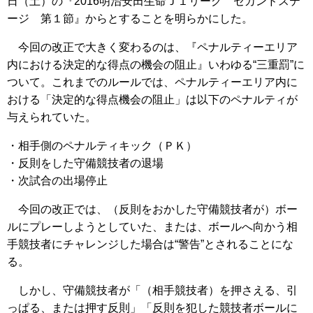
日（土）の『2016明治安田生命Ｊ１リーグ セカンドステ
ージ 第１節』からとすることを明らかにした。
今回の改正で大きく変わるのは、『ペナルティーエリア
内における決定的な得点の機会の阻止』いわゆる“三重罰”に
ついて。これまでのルールでは、ペナルティーエリア内に
おける「決定的な得点機会の阻止」は以下のペナルティが
与えられていた。
・相手側のペナルティキック（ＰＫ）
・反則をした守備競技者の退場
・次試合の出場停止
今回の改正では、（反則をおかした守備競技者が）ボー
ルにプレーしようとしていた、または、ボールへ向かう相
手競技者にチャレンジした場合は“警告”とされることにな
る。
しかし、守備競技者が「（相手競技者）を押さえる、引
っぱる、または押す反則」「反則を犯した競技者ボールに