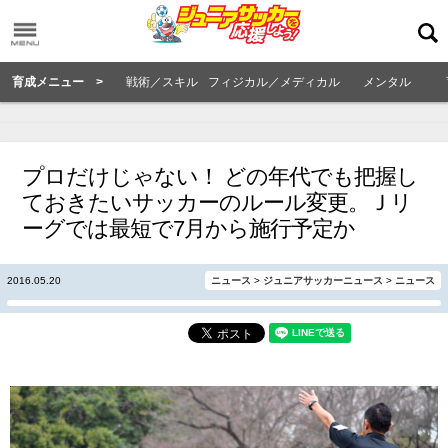
育成メニュー >
戦術／スキル
フィジカル／メディカル
メンタル
プロだけじゃない！ どの年代でも把握し
ておきたいサッカーのルール変更。Ｊリ
ーグでは最短で7月から施行予定か
2016.05.20
ニュース
>
ジュニアサッカーニュース
>
ニュース