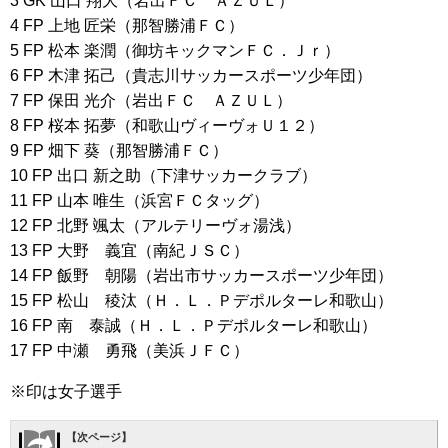
3 GK 山口 翔大（岩出ＦＣ ＡＺＵＬ）
4 FP 上地 匠栄（那智勝浦ＦＣ）
5 FP 松本 楽潤（御坊キックマンＦＣ．Ｊｒ）
6 FP 木津 拓己（貴志川サッカースポーツ少年団）
7 FP 保田 光介（岩出ＦＣ ＡＺＵＬ）
8 FP 桜本 拓夢（和歌山ヴィーヴォＵ１２）
9 FP 畑下 葵（那智勝浦ＦＣ）
10 FP 出口 新之助（下津サッカークラブ）
11 FP 山本 唯生（浜宮ＦＣタッグ）
12 FP 北野 颯太（アルテリーヴォ湯浅）
13 FP 大野 義宜（南紀ＪＳＣ）
14 FP 飯野 朝陽（岩出市サッカースポーツ少年団）
15 FP 松山 稜汰（Ｈ．Ｌ．Ｐデポルターレ和歌山）
16 FP 南 泰誠（Ｈ．Ｌ．Ｐデポルターレ和歌山）
17 FP 中瀬 勇飛（美浜ＪＦＣ）
※印は女子選手
【次ページ】