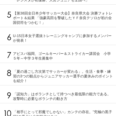
「レジスタが初優勝、大宮ジュニアも全国へ」
【第38回全日本少年サッカー大会】奈良県大会 決勝フォトレ
ポート＆結果 「強豪高田を撃破したＹＦ奈良テソロが初の全
国切符をつかむ！」
U-15日本女子選抜トレーニングキャンプに参加するメンバー
が発表！
アビスパ福岡、ゴールキーパー＆ストライカー講習会 小学
５年～中学３年生募集中
「夏の過ごし方次第でサッカーが変わる」。生活・食事・練
習の3つの観点からジュニアサッカー選手の夏休みのポイント
を紹介！
「認知力」はボランチとして持つべき最低限の能力である。
攻撃時に必要なボランチの動き方
「相手にとって邪魔でしかない」カンテの存在。”究極の黒子