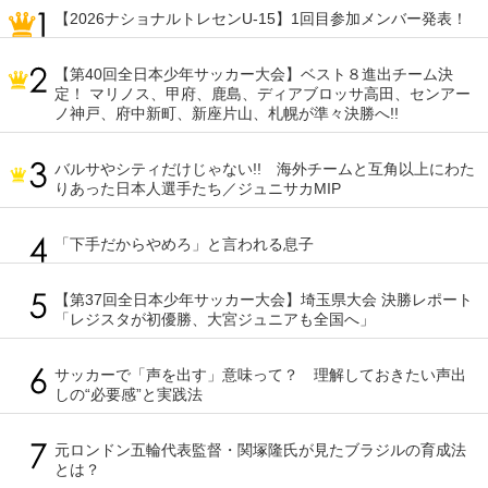
【2026ナショナルトレセンU-15】1回目参加メンバー発表！
【第40回全日本少年サッカー大会】ベスト８進出チーム決
定！ マリノス、甲府、鹿島、ディアブロッサ高田、センアー
ノ神戸、府中新町、新座片山、札幌が準々決勝へ!!
バルサやシティだけじゃない!! 海外チームと互角以上にわた
りあった日本人選手たち／ジュニサカMIP
「下手だからやめろ」と言われる息子
【第37回全日本少年サッカー大会】埼玉県大会 決勝レポート
「レジスタが初優勝、大宮ジュニアも全国へ」
サッカーで「声を出す」意味って？ 理解しておきたい声出
しの“必要感”と実践法
元ロンドン五輪代表監督・関塚隆氏が見たブラジルの育成法
とは？