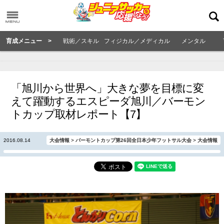
育成メニュー >
戦術／スキル
フィジカル／メディカル
メンタル
「旭川から世界へ」大きな夢を目標に変
えて躍動するエスピーダ旭川／バーモン
トカップ取材レポート【7】
2016.08.14
大会情報
>
バーモントカップ第26回全日本少年フットサル大会
>
大会情報