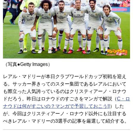
（写真●Getty Images）
レアル・マドリーが本日クラブワールドカップ初戦を迎え
る。サッカー界きってのスター集団であるレアルにおいて
も際立った人気誇っているのはクリスティアーノ・ロナウ
ドだろう。昨日はロナウドのすごさをマンガで解説（
C・ロ
ナウドは何がすごいの？マンガで予習しておこう!!
）した
が、今回はクリスティアーノ・ロナウド以外にも注目する
べきレアル・マドリーの3選手の記事を厳選して紹介する。