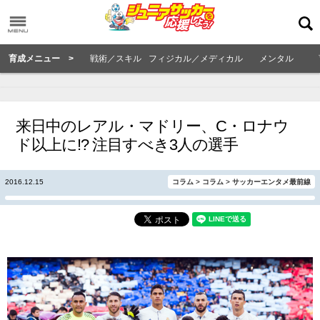
育成メニュー >
戦術／スキル
フィジカル／メディカル
メンタル
来日中のレアル・マドリー、C・ロナウ
ド以上に!? 注目すべき3人の選手
2016.12.15
コラム
>
コラム
>
サッカーエンタメ最前線