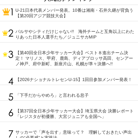
U-21日本代表メンバー発表。10番は湘南・石井久継が背負う
【第20回アジア競技大会】
バルサやシティだけじゃない!! 海外チームと互角以上にわた
りあった日本人選手たち／ジュニサカMIP
【第40回全日本少年サッカー大会】ベスト８進出チーム決
定！ マリノス、甲府、鹿島、ディアブロッサ高田、センアー
ノ神戸、府中新町、新座片山、札幌が準々決勝へ!!
【2026ナショナルトレセンU-15】1回目参加メンバー発表！
「下手だからやめろ」と言われる息子
【第37回全日本少年サッカー大会】埼玉県大会 決勝レポート
「レジスタが初優勝、大宮ジュニアも全国へ」
サッカーで「声を出す」意味って？ 理解しておきたい声出
しの“必要感”と実践法