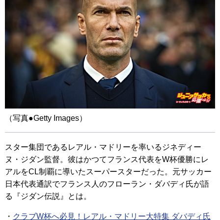
（写真●Getty Images）
スター集団であるレアル・マドリーを率いるジネディー
ヌ・ジダン監督。彼はかつてフランス代表をW杯優勝にレ
アルをCL制覇に導いたスーパースターだった。元サッカー
日本代表通訳でフランス人のフローラン・ダバディ氏が語
る『ジダン伝説』とは。
・
クラブW杯へ必見！レアル・マドリー大特集 ダバディ氏