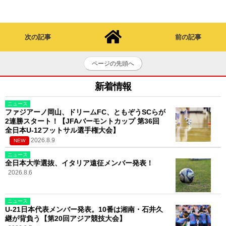
次の記事
前の記事
ページの先頭へ
新着情報
ニュース
ファジアーノ岡山、ドリームFC、ともぞうSCらが
2連勝スタート！【JFAバーモントカップ 第36回
全日本U-12フットサル選手権大会】
2026.8.9
NEW
ニュース
全日本大学選抜、イタリア遠征メンバー発表！
2026.8.6
ニュース
U-21日本代表メンバー発表。10番は湘南・石井久
継が背負う【第20回アジア競技大会】