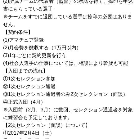
(2)所属チームの代表者（監督）の承諾を得て、捺印を申込
書にもらっている選手
※チームをすでに退団している選手は捺印の必要はありま
せん。
【契約条件】
(1)アマチュア登録
(2)月会費を徴収する（1万円以内）
(3)1年ごとに契約更新を行う
(4)社会人選手の仕事については、相談により斡旋も可能
【入団までの流れ】
①1次セレクション参加
②1次セレクション通過
③1次セレクション通過者のみ2次セレクション（面談）
④正式入団（4月）
※入団前（2月、3月）に数回、セレクション通過者を対象
に練習会も予定しております。
【2次セレクション（面談）について】
①2017年2月4日（土）