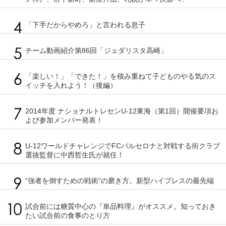
「下手だからやめろ」と言われる息子
チーム動画紹介第86回「ジェダリスタ高崎」
「楽しい！」「できた！」を積み重ねて子どものやる気のス
イッチを入れよう！（後編）
2014年度 ナショナルトレセンU-12東海（第1回）開催要項お
よび参加メンバー発表！
U-12ワールドチャレンジでFCバルセロナと対戦する街クラブ
選抜監督に中西哲生氏が就任！
“強者を倒すための戦術”の磨き方。新型ハイプレスの最先端
試合前には糖質中心の『単品料理』がオススメ。知っておき
たい試合前の食事のとり方