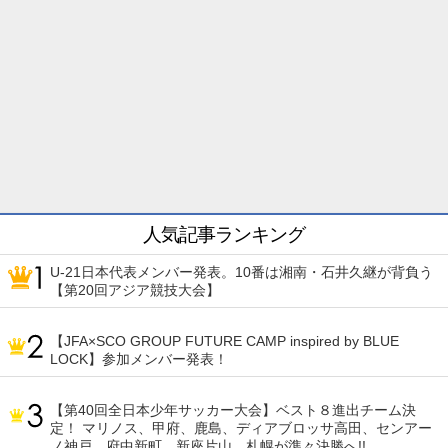
人気記事ランキング
U-21日本代表メンバー発表。10番は湘南・石井久継が背負う
【第20回アジア競技大会】
【JFA×SCO GROUP FUTURE CAMP inspired by BLUE
LOCK】参加メンバー発表！
【第40回全日本少年サッカー大会】ベスト８進出チーム決
定！ マリノス、甲府、鹿島、ディアブロッサ高田、センアー
ノ神戸、府中新町、新座片山、札幌が準々決勝へ!!