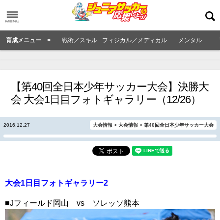
育成メニュー >
戦術／スキル
フィジカル／メディカル
メンタル
【第40回全日本少年サッカー大会】決勝大
会 大会1日目フォトギャラリー（12/26）
2016.12.27
大会情報
>
大会情報
>
第40回全日本少年サッカー大会
大会1日目フォトギャラリー2
■Jフィールド岡山 vs ソレッソ熊本