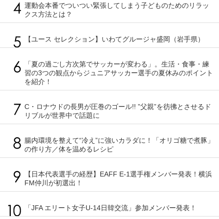
運動会本番でついつい緊張してしまう子どものためのリラッ
クス方法とは？
【ユース セレクション】いわてグルージャ盛岡（岩手県）
「夏の過ごし方次第でサッカーが変わる」。生活・食事・練
習の3つの観点からジュニアサッカー選手の夏休みのポイント
を紹介！
C・ロナウドの長男が圧巻のゴール!! ”父親”を彷彿とさせるド
リブルが世界中で話題に
腸内環境を整えて“冷え”に強いカラダに！「オリゴ糖で煮豚」
の作り方／体を温めるレシピ
【日本代表選手の経歴】EAFF E-1選手権メンバー発表！横浜
FM仲川が初選出！
「JFA エリート女子U-14日韓交流」参加メンバー発表！