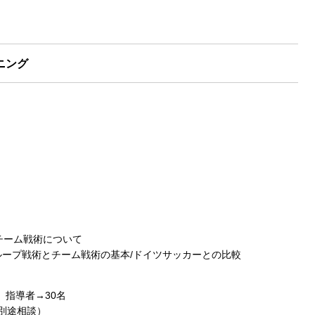
ニング
らチーム戦術について
質/グループ戦術とチーム戦術の基本/ドイツサッカーとの比較
 指導者→30名
別途相談）