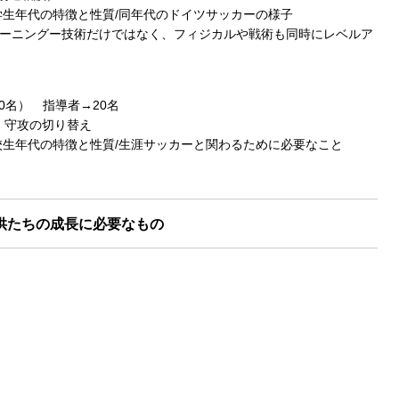
方/小学生年代の特徴と性質/同年代のドイツサッカーの様子
狙うトレーニングー技術だけではなく、フィジカルや戦術も同時にレベルア
0名） 指導者→20名
守・守攻の切り替え
？/高校生年代の特徴と性質/生涯サッカーと関わるために必要なこと
供たちの成長に必要なもの