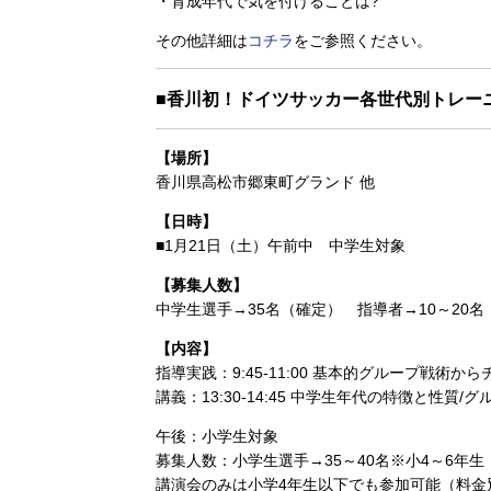
・育成年代で気を付けることは?
その他詳細は
コチラ
をご参照ください。
■香川初！ドイツサッカー各世代別トレー
【場所】
香川県高松市郷東町グランド 他
【日時】
■1月21日（土）午前中 中学生対象
【募集人数】
中学生選手→35名（確定） 指導者→10～20名
【内容】
指導実践：9:45-11:00 基本的グループ戦術か
講義：13:30-14:45 中学生年代の特徴と性
午後：小学生対象
募集人数：小学生選手→35～40名※小4～6年生
講演会のみは小学4年生以下でも参加可能（料金