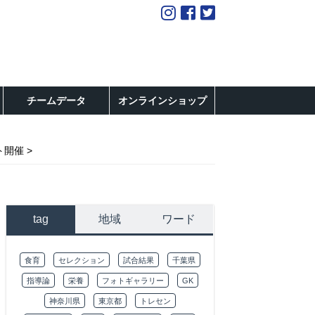
チームデータ
オンラインショップ
ト開催
tag
地域
ワード
食育
セレクション
試合結果
千葉県
指導論
栄養
フォトギャラリー
GK
神奈川県
東京都
トレセン