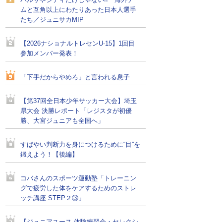
バルサやシティだけじゃない!! 海外チー
ムと互角以上にわたりあった日本人選手
たち／ジュニサカMIP
【2026ナショナルトレセンU-15】1回目
参加メンバー発表！
「下手だからやめろ」と言われる息子
【第37回全日本少年サッカー大会】埼玉
県大会 決勝レポート「レジスタが初優
勝、大宮ジュニアも全国へ」
すばやい判断力を身につけるために“目”を
鍛えよう！【後編】
コバさんのスポーツ運動塾「トレーニン
グで疲労した体をケアするためのストレ
ッチ講座 STEP２③」