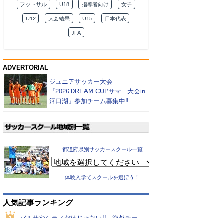
フットサル
U18
指導者向け
女子
U12
大会結果
U15
日本代表
JFA
ADVERTORIAL
ジュニアサッカー大会
『2026’DREAM CUPサマー大会in
河口湖』参加チーム募集中!!
都道府県別サッカースクール一覧
体験入学でスクールを選ぼう！
人気記事ランキング