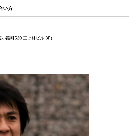
合い方
塩小路町520 三ツ林ビル 3F)