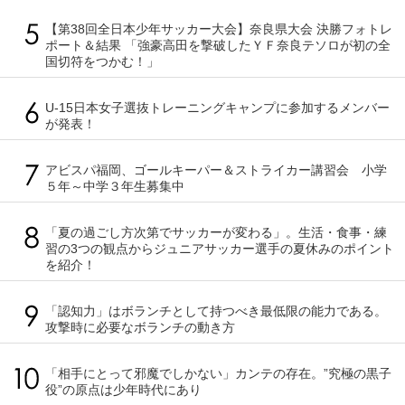
【第38回全日本少年サッカー大会】奈良県大会 決勝フォトレ
ポート＆結果 「強豪高田を撃破したＹＦ奈良テソロが初の全
国切符をつかむ！」
U-15日本女子選抜トレーニングキャンプに参加するメンバー
が発表！
アビスパ福岡、ゴールキーパー＆ストライカー講習会 小学
５年～中学３年生募集中
「夏の過ごし方次第でサッカーが変わる」。生活・食事・練
習の3つの観点からジュニアサッカー選手の夏休みのポイント
を紹介！
「認知力」はボランチとして持つべき最低限の能力である。
攻撃時に必要なボランチの動き方
「相手にとって邪魔でしかない」カンテの存在。”究極の黒子
役”の原点は少年時代にあり