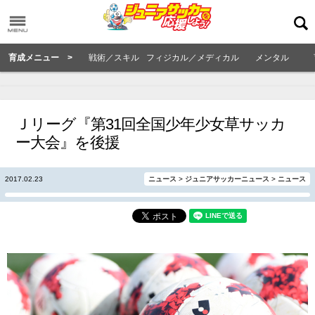
育成メニュー >
戦術／スキル
フィジカル／メディカル
メンタル
Ｊリーグ『第31回全国少年少女草サッカ
ー大会』を後援
2017.02.23
ニュース
>
ジュニアサッカーニュース
>
ニュース