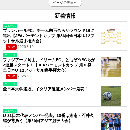
ページの先頭へ
新着情報
ニュース
ブリンカールFC、チーム白百合らがラウンド16に
進出【JFAバーモントカップ 第36回全日本U-12フ
ットサル選手権大会】
2026.8.10
NEW
ニュース
ファジアーノ岡山、ドリームFC、ともぞうSCらが
2連勝スタート！【JFAバーモントカップ 第36回
全日本U-12フットサル選手権大会】
2026.8.9
NEW
ニュース
全日本大学選抜、イタリア遠征メンバー発表！
2026.8.6
ニュース
U-21日本代表メンバー発表。10番は湘南・石井久
継が背負う【第20回アジア競技大会】
2026.8.5