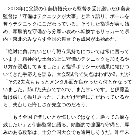
2013年に父親の伊藤慎悟氏から監督を受け継いだ伊藤豪
監督は「守備はテクニックが大事」と常々語り、ボールを
奪うテクニックにこだわっている。そうした指導が実り始
め、頭脳的な守備から分厚い攻めへ転換するサッカーで県
内・東北のみならず全国の舞台でも成果が出始めた。
「絶対に負けないという戦う気持ちについては常に言って
います。精神的な土台の上に守備のテクニックを加えるや
り方が浸透してきました」と指導ポリシーが結果に結びつ
いてきた手応えを語る。大会5試合で失点はわずか2。だが
「その2失点ももっとメンタル面が良かったら何とかなって
いました。防げた失点ですので、まだ甘いです」と伊藤監
督は厳しく振り返った。これだけ守備にこだわっているか
ら、失点した悔しさが先立つのだろう。
「もう全国で惜しいとか悔しいではなく、勝って爪痕を
残したい」と伊藤監督は語る。頭脳的で強固な守備と、厚
みのある攻撃は、十分全国大会でも通用しそうだ。昨年末