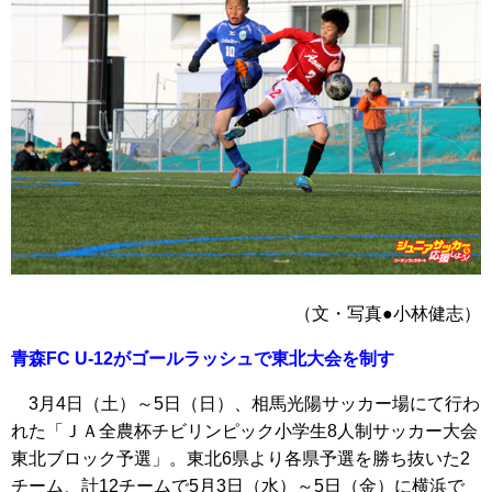
（文・写真●小林健志）
青森FC U-12がゴールラッシュで東北大会を制す
3月4日（土）～5日（日）、相馬光陽サッカー場にて行わ
れた「ＪＡ全農杯チビリンピック小学生8人制サッカー大会
東北ブロック予選」。東北6県より各県予選を勝ち抜いた2
チーム、計12チームで5月3日（水）～5日（金）に横浜で