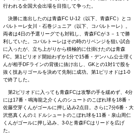
行われる全国大会出場を目指して争った。
決勝に進出したのは青森FC U-12（以下、青森FC）とコ
バルトーレ女川・石巻ジュニア（以下、コバルトーレ）。
両者は4日の予選リーグでも対戦し、青森FCが３－１で勝
利していた。コバルトーレはその時のリベンジを狙い試合
に入ったが、立ち上がりから積極的に仕掛けたのは青森
FC。第1ピリオド開始わずか1分で15番・デンハム公士理く
んが相手DFラインの背後に抜け出し、GKとの1対1で股を
抜く技ありゴールを決めて先制に成功。第1ピリオドは1-0
で終了した。
第2ピリオドに入っても青森FCは攻撃の手を緩めず、4分
には17番・鳴海龍之介くんのシュートのこぼれ球を18番・
佐藤空芽くんがゴールに押し込み2点目。さらに7分6番・大
沢悠真くんのミドルシュートのこぼれ球を11番・泉山周仁
くんがゴールに押し込み、3-0と青森FCはリードを広げ
た。