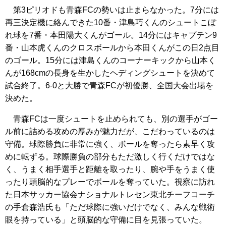
第3ピリオドも青森FCの勢いは止まらなかった。7分には
再三決定機に絡んできた10番・津島巧くんのシュートこぼ
れ球を7番・本田陽大くんがゴール。14分にはキャプテン9
番・山本虎くんのクロスボールから本田くんがこの日2点目
のゴール。15分には津島くんのコーナーキックから山本く
んが168cmの長身を生かしたヘディングシュートを決めて
試合終了。6-0と大勝で青森FCが初優勝、全国大会出場を
決めた。
青森FCは一度シュートを止められても、別の選手がゴー
ル前に詰める攻めの厚みが魅力だが、こだわっているのは
守備。球際勝負に非常に強く、ボールを奪ったら素早く攻
めに転ずる。球際勝負の部分もただ激しく行くだけではな
く、うまく相手選手と距離を取ったり、腕や手をうまく使
ったり頭脳的なプレーでボールを奪っていた。視察に訪れ
た日本サッカー協会ナショナルトレセン東北チーフコーチ
の手倉森浩氏も「ただ球際に強いだけでなく、みんな戦術
眼を持っている」と頭脳的な守備に目を見張っていた。