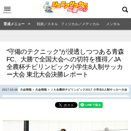
育成メニュー >
戦術／スキル
フィジカル／メディカル
メンタル
“守備のテクニック”が浸透しつつある青森
FC、大勝で全国大会への切符を獲得／JA
全農杯チビリンピック小学生8人制サッカ
ー大会 東北大会決勝レポート
2017.03.06
大会情報
>
大会情報
>
ＪＡ全農杯チビリンピック2017 小学生8人制サッカー大会