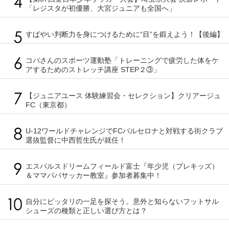
「レジスタが初優勝、大宮ジュニアも全国へ」
すばやい判断力を身につけるために“目”を鍛えよう！【後編】
コバさんのスポーツ運動塾「トレーニングで疲労した体をケ
アするためのストレッチ講座 STEP２③」
【ジュニアユース 体験練習会・セレクション】クリアージュ
FC（東京都）
U-12ワールドチャレンジでFCバルセロナと対戦する街クラブ
選抜監督に中西哲生氏が就任！
エスパルスドリームフィールド富士『年少児（プレキッズ）
＆ママパパサッカー教室』参加者募集中！
自分にピッタリの一足を探そう。意外と知らないフットサル
シューズの種類と正しい選び方とは？