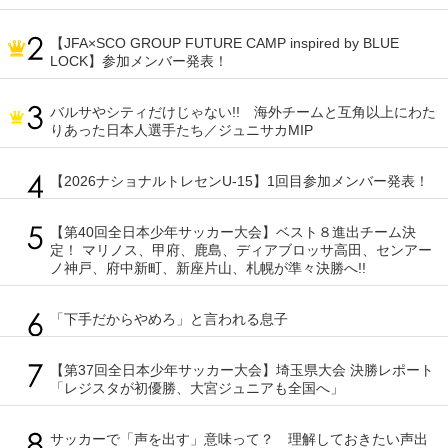
【JFA×SCO GROUP FUTURE CAMP inspired by BLUE
LOCK】参加メンバー発表！
バルサやシティだけじゃない!! 海外チームと互角以上にわた
りあった日本人選手たち／ジュニサカMIP
【2026ナショナルトレセンU-15】1回目参加メンバー発表！
【第40回全日本少年サッカー大会】ベスト８進出チーム決
定！ マリノス、甲府、鹿島、ディアブロッサ高田、センアー
ノ神戸、府中新町、新座片山、札幌が準々決勝へ!!
「下手だからやめろ」と言われる息子
【第37回全日本少年サッカー大会】埼玉県大会 決勝レポート
「レジスタが初優勝、大宮ジュニアも全国へ」
サッカーで「声を出す」意味って？ 理解しておきたい声出