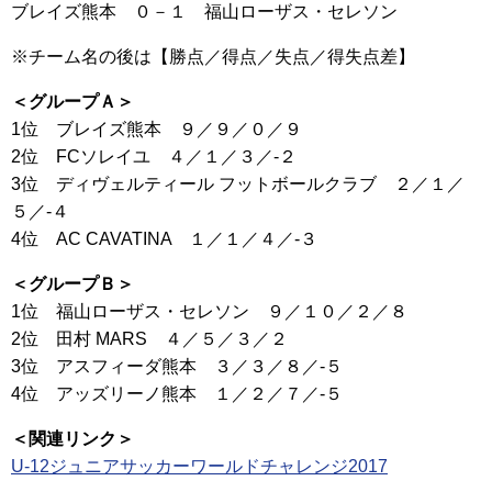
ブレイズ熊本 ０－１ 福山ローザス・セレソン
※チーム名の後は【勝点／得点／失点／得失点差】
＜グループＡ＞
1位 ブレイズ熊本 ９／９／０／９
2位 FCソレイユ ４／１／３／-２
3位 ディヴェルティール フットボールクラブ ２／１／
５／-４
4位 AC CAVATINA １／１／４／-３
＜グループＢ＞
1位 福山ローザス・セレソン ９／１０／２／８
2位 田村 MARS ４／５／３／２
3位 アスフィーダ熊本 ３／３／８／-５
4位 アッズリーノ熊本 １／２／７／-５
＜関連リンク＞
U-12ジュニアサッカーワールドチャレンジ2017