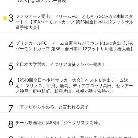
LOCK】参加メンバー発表！
ファジアーノ岡山、ドリームFC、ともぞうSCらが2連勝スタ
ート！【JFAバーモントカップ 第36回全日本U-12フットサル
選手権大会】
ブリンカールFC、チーム白百合らがラウンド16に進出【JFA
バーモントカップ 第36回全日本U-12フットサル選手権大会】
全日本大学選抜、イタリア遠征メンバー発表！
【第40回全日本少年サッカー大会】ベスト８進出チーム決
定！ マリノス、甲府、鹿島、ディアブロッサ高田、センアー
ノ神戸、府中新町、新座片山、札幌が準々決勝へ!!
「下手だからやめろ」と言われる息子
チーム動画紹介第86回「ジェダリスタ高崎」