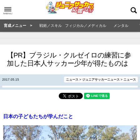
育成メニュー >
戦術／スキル
フィジカル／メディカル
メンタル
【PR】ブラジル・クルゼイロの練習に参
加した日本人サッカー少年が得たものは
2017.05.15
ニュース
>
ジュニアサッカーニュース
>
ニュース
日本の子どもたちが学んだこと