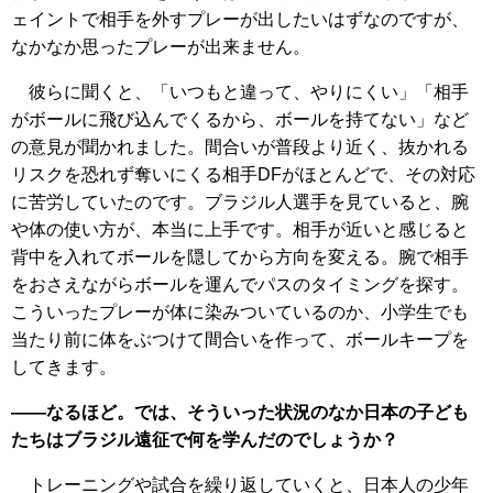
ェイントで相手を外すプレーが出したいはずなのですが、
なかなか思ったプレーが出来ません。
彼らに聞くと、「いつもと違って、やりにくい」「相手
がボールに飛び込んでくるから、ボールを持てない」など
の意見が聞かれました。間合いが普段より近く、抜かれる
リスクを恐れず奪いにくる相手DFがほとんどで、その対応
に苦労していたのです。ブラジル人選手を見ていると、腕
や体の使い方が、本当に上手です。相手が近いと感じると
背中を入れてボールを隠してから方向を変える。腕で相手
をおさえながらボールを運んでパスのタイミングを探す。
こういったプレーが体に染みついているのか、小学生でも
当たり前に体をぶつけて間合いを作って、ボールキープを
してきます。
――なるほど。では、そういった状況のなか日本の子ども
たちはブラジル遠征で何を学んだのでしょうか？
トレーニングや試合を繰り返していくと、日本人の少年