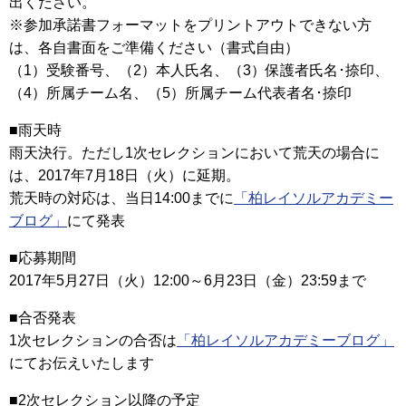
出ください。
※参加承諾書フォーマットをプリントアウトできない方
は、各自書面をご準備ください（書式自由）
（1）受験番号、（2）本人氏名、（3）保護者氏名･捺印、
（4）所属チーム名、（5）所属チーム代表者名･捺印
■雨天時
雨天決行。ただし1次セレクションにおいて荒天の場合に
は、2017年7月18日（火）に延期。
荒天時の対応は、当日14:00までに
「柏レイソルアカデミー
ブログ」
にて発表
■応募期間
2017年5月27日（火）12:00～6月23日（金）23:59まで
■合否発表
1次セレクションの合否は
「柏レイソルアカデミーブログ」
にてお伝えいたします
■2次セレクション以降の予定