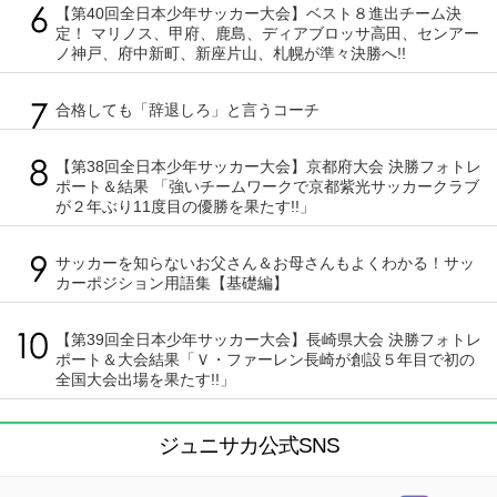
【第40回全日本少年サッカー大会】ベスト８進出チーム決
定！ マリノス、甲府、鹿島、ディアブロッサ高田、センアー
ノ神戸、府中新町、新座片山、札幌が準々決勝へ!!
合格しても「辞退しろ」と言うコーチ
【第38回全日本少年サッカー大会】京都府大会 決勝フォトレ
ポート＆結果 「強いチームワークで京都紫光サッカークラブ
が２年ぶり11度目の優勝を果たす!!」
サッカーを知らないお父さん＆お母さんもよくわかる！サッ
カーポジション用語集【基礎編】
【第39回全日本少年サッカー大会】長崎県大会 決勝フォトレ
ポート＆大会結果「Ｖ・ファーレン長崎が創設５年目で初の
全国大会出場を果たす!!」
ジュニサカ公式SNS