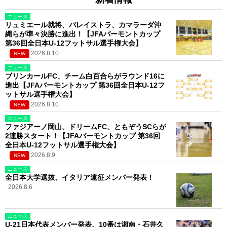
ニュース
リュミエール就将、パレイストラ、カマラーダ沖
縄らが準々決勝に進出！【JFAバーモントカップ
第36回全日本U-12フットサル選手権大会】
2026.8.10
NEW
ニュース
ブリンカールFC、チーム白百合らがラウンド16に
進出【JFAバーモントカップ 第36回全日本U-12フ
ットサル選手権大会】
2026.8.10
NEW
ニュース
ファジアーノ岡山、ドリームFC、ともぞうSCらが
2連勝スタート！【JFAバーモントカップ 第36回
全日本U-12フットサル選手権大会】
2026.8.9
NEW
ニュース
全日本大学選抜、イタリア遠征メンバー発表！
2026.8.6
ニュース
U-21日本代表メンバー発表。10番は湘南・石井久