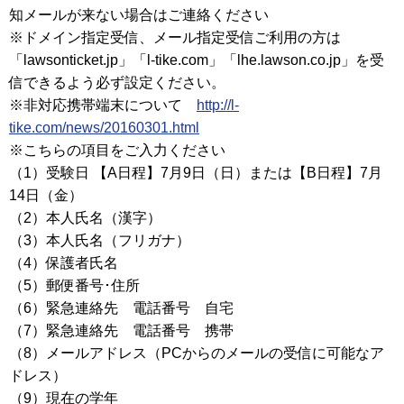
知メールが来ない場合はご連絡ください
※ドメイン指定受信、メール指定受信ご利用の方は
「lawsonticket.jp」「l-tike.com」「lhe.lawson.co.jp」を受
信できるよう必ず設定ください。
※非対応携帯端末について
http://l-
tike.com/news/20160301.html
※こちらの項目をご入力ください
（1）受験日 【A日程】7月9日（日）または【B日程】7月
14日（金）
（2）本人氏名（漢字）
（3）本人氏名（フリガナ）
（4）保護者氏名
（5）郵便番号･住所
（6）緊急連絡先 電話番号 自宅
（7）緊急連絡先 電話番号 携帯
（8）メールアドレス（PCからのメールの受信に可能なア
ドレス）
（9）現在の学年